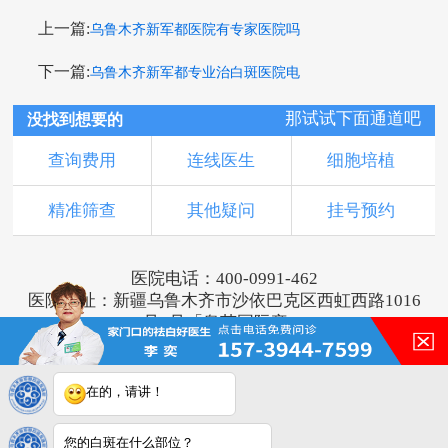
上一篇:
乌鲁木齐新军都医院有专家医院吗
下一篇:
乌鲁木齐新军都专业治白斑医院电
那试试下面通道吧
没找到想要的
查询费用
连线医生
细胞培植
精准筛查
其他疑问
挂号预约
医院电话：400-0991-462
医院地址：新疆乌鲁木齐市沙依巴克区西虹西路1016
号1号「奥莱国际旁」
版权所有：乌鲁木齐新军都皮肤病医院
新ICP备16001749号-2
注：本网站信息仅供参考，不能作为诊断及医疗依
在的，请讲！
据，服用药物或进行治疗时请遵医嘱。如有转载或引
用文章涉及版权问题，请与我们联系。
您的白斑在什么部位？