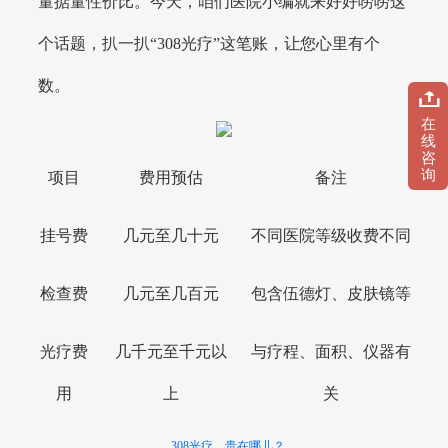
量掂量性价比。今天，咱们医院小编就来好好唠唠这
个话题，扒一扒“308光疗”这笔账，让您心里有个
数。
在
线
咨
询
项目
费用预估
备注
挂号费
几元至几十元
不同医院等级收费不同
检查费
几元至几百元
包含伍德灯、皮肤镜等
光疗费
几千元至千元以
与疗程、面积、仪器有
用
上
关
308光疗，贵在哪儿？