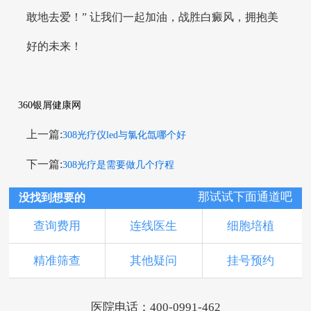
敢地去爱！” 让我们一起加油，战胜白癜风，拥抱美
好的未来！
360银屑健康网
上一篇:
308光疗仪led与氯化氙哪个好
下一篇:
308光疗是需要做几个疗程
那试试下面通道吧
没找到想要的
查询费用
连线医生
细胞培植
精准筛查
其他疑问
挂号预约
医院电话：400-0991-462