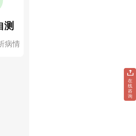
自测
析病情
在
线
咨
询