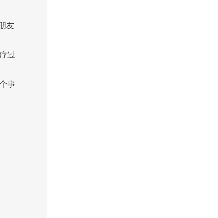
朋友
疗过
个事