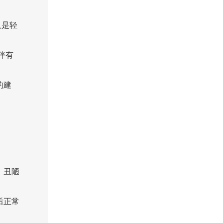
只是轻
伴有
的建
，丑陋
后正常