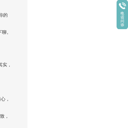
你的
下聊。
其实，
担心，
导致，