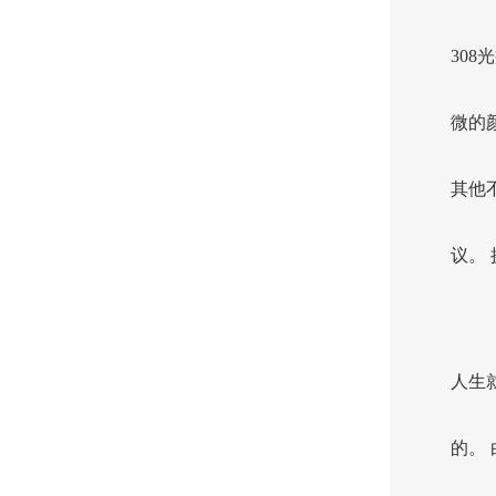
30
微的
其他
议。
人生
的。