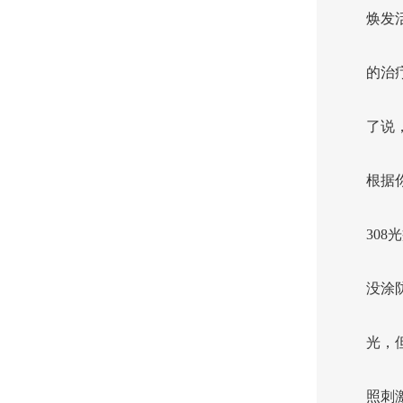
焕发
的治
了说
根据
30
没涂
光，
照刺