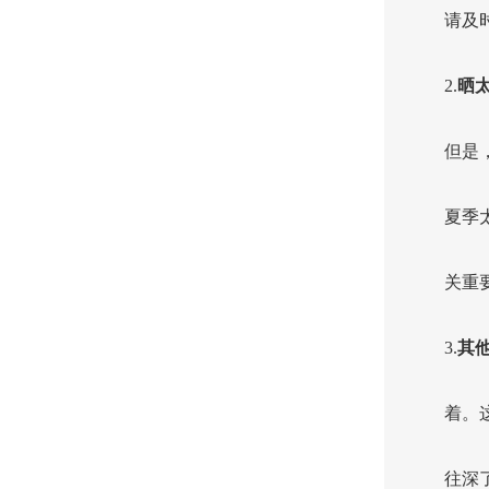
请及
2.
晒
但是
夏季
关重
3.
其
着。
往深