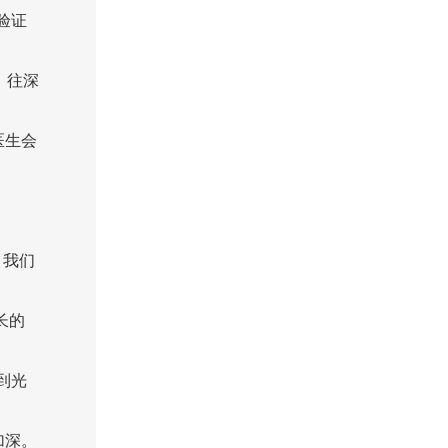
验证
，往深
医生会
，我们
长的
到光
加深。