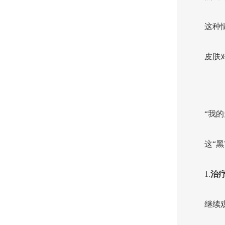
这种
皮肤
“我
这“
1.
治
继续