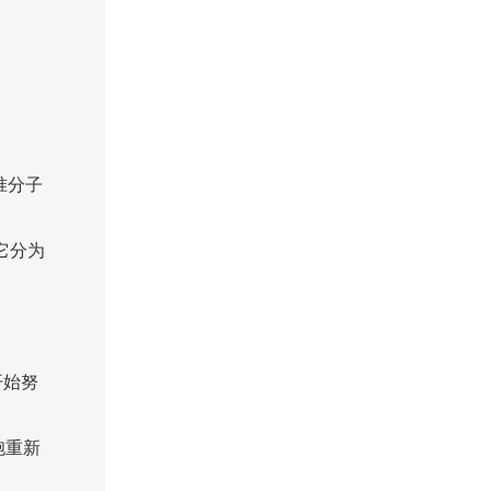
准分子
它分为
开始努
胞重新