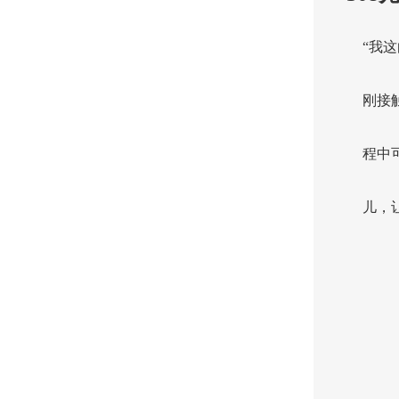
“我
刚接
程中
儿，