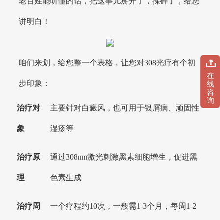
老百姓能听懂的话，把这事儿掰开了，揉碎了，给您
讲明白！
咱们来划，给您整一个表格，让您对308光疗有个初
在
步印象：
线
咨
询
治疗对
主要针对白癜风，也可用于银屑病、顽固性
象
湿疹等
治疗原
通过308nm激光刺激黑素细胞增生，促进黑
理
色素生成
治疗周
一个疗程约10次，一般需1-3个月，每周1-2