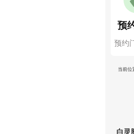
预
预约
当前位
白灵