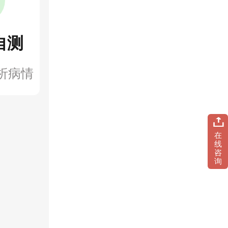
自测
析病情
在
线
咨
询