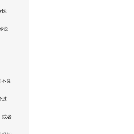
合医
你说
的不良
分过
，或者