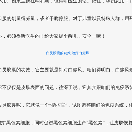
不用。如果宝妈在哺乳期，也得听医生的话。记住，孕妇忌用；
口服的剂量得减量，或者干脆停服。对于儿童以及特殊人群，用
心，必须得听医生的！给大家提个醒儿，安全一嘛！
白灵胶囊的功效,治疗白癜风
白灵胶囊的功效，它主要就是针对白癜风。咱们得明白，白癜风
它不仅仅是皮肤表面的问题，往深了说，它其实跟咱们的免疫系
白灵胶囊呢，它就像一个“指挥官”，试图调整咱们的免疫系统，
误伤”黑色素细胞，同时促进黑色素细胞生产“黑色素”，让皮肤恢