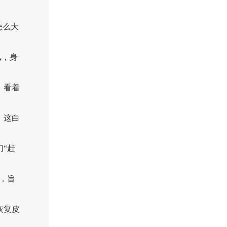
怎么大
风，身
！看着
，这白
“赶
，旨
恢复皮