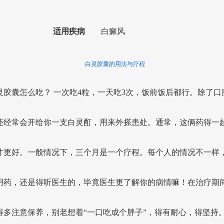
适用疾病
白癜风
白灵胶囊的用法与疗程
灵胶囊怎么吃？ 一次吃4粒，一天吃3次，饭前饭后都行。除了口
还经常会开给你一支白灵酊，用来外搽患处。通常，这俩药得一
才更好。一般情况下，三个月是一个疗程。每个人的情况不一样
用药，还是得听医生的，毕竟医生更了解你的病情嘛！在治疗期
得多注意保养，别老想着“一口吃成个胖子”，得有耐心，得坚持