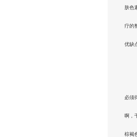
肤色
疗的
优缺
必须
啊，
棕褐