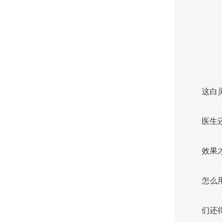
这白
医生
效果
怎么
们还