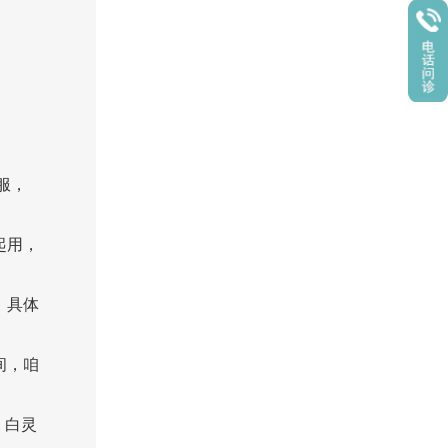
服，
起用，
，具体
间，咱
。白灵