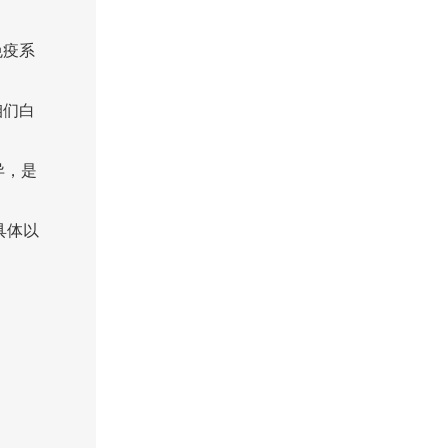
免疫系
咱们白
异，是
具体以