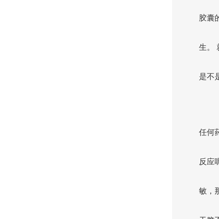
胶囊
生。
是不
任何
反应
敏，