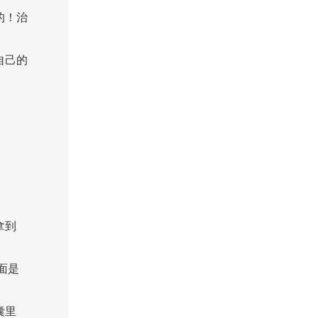
的！治
自己的
拿到
面是
囊里