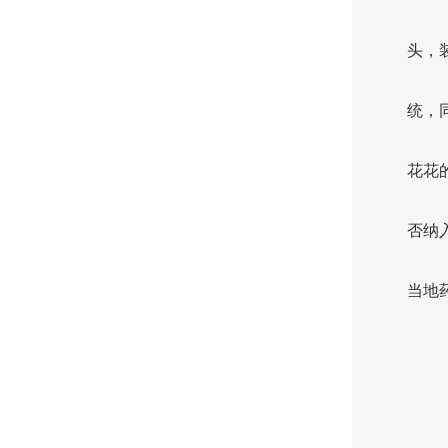
头，
统，
花花
否纳
当地