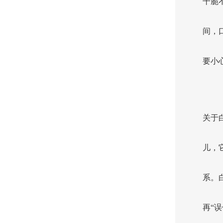
干脆
间，
要小
关于
儿，
系。
再“