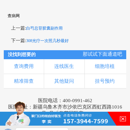
查病网
上一篇:
白芍总苷胶囊副作用
下一篇:
308光疗一次照几秒最好
那试试下面通道吧
没找到想要的
查询费用
连线医生
细胞培植
精准筛查
其他疑问
挂号预约
医院电话：400-0991-462
医院地址：新疆乌鲁木齐市沙依巴克区西虹西路1016
号1号「奥莱国际旁」
版权所有：乌鲁木齐新军都皮肤病医院
新ICP备16001749号-2