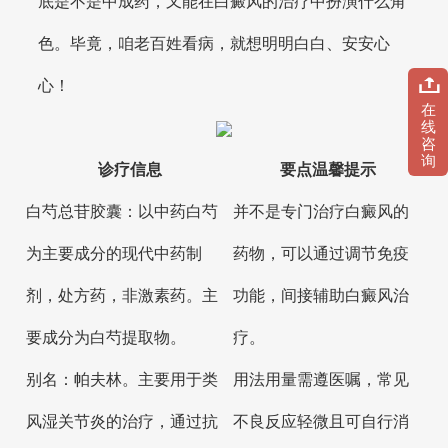
底是不是中成药，又能在白癜风的治疗中扮演什么角
色。毕竟，咱老百姓看病，就想明明白白、安安心
心！
在
线
咨
询
诊疗信息
要点温馨提示
白芍总苷胶囊：以中药白芍
并不是专门治疗白癜风的
为主要成分的现代中药制
药物，可以通过调节免疫
剂，处方药，非激素药。主
功能，间接辅助白癜风治
要成分为白芍提取物。
疗。
别名：帕夫林。主要用于类
用法用量需遵医嘱，常见
风湿关节炎的治疗，通过抗
不良反应轻微且可自行消