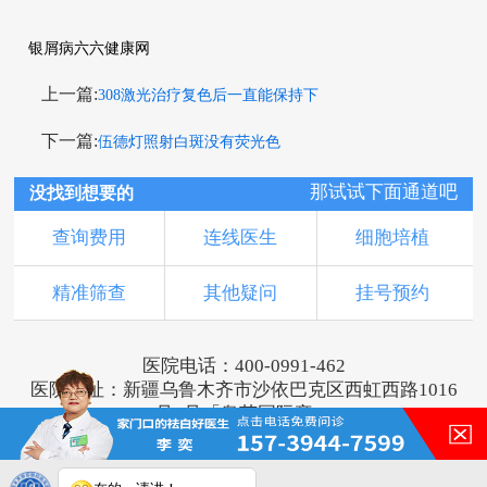
银屑病六六健康网
上一篇:
308激光治疗复色后一直能保持下
下一篇:
伍德灯照射白斑没有荧光色
那试试下面通道吧
没找到想要的
查询费用
连线医生
细胞培植
精准筛查
其他疑问
挂号预约
医院电话：400-0991-462
医院地址：新疆乌鲁木齐市沙依巴克区西虹西路1016
号1号「奥莱国际旁」
版权所有：乌鲁木齐新军都皮肤病医院
新ICP备16001749号-2
注：本网站信息仅供参考，不能作为诊断及医疗依