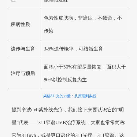
色素性皮肤病，非癌症，不致命，不
疾病性质
传染
遗传与生育
3-5%遗传概率，可结婚生育
面积小于50%有望尽量恢复；面积大于
治疗与预后
80%以控制反复为主
揭秘311光的力量：从原理到实践
提到窄波uvb紫外线光疗，我们接下来要认识它的“明
星”代表——311窄谱UVB治疗系统，大家也常常简称
它为311uvb，或是更口语化的311光疗、311窄谱。这