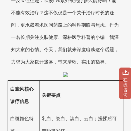
一反应往往是：窄波uvb紫外线光疗多久能好啊？能
不能有效治疗？这不仅仅是一个关于治疗时长的疑
问，更承载着求医问药路上的种种期盼与焦虑。作为
一名长期关注皮肤健康、深耕医学科普的小编，我深
知大家的心情。今天，我们就来深度聊聊这个话题，
力求为大家拨开迷雾，带来清晰、实用的指导。
在
线
白癜风核心
咨
询
关键要点
诊疗信息
白斑颜色特
乳白、瓷白、淡白、云白；搓揉后可
征
能轻微发红