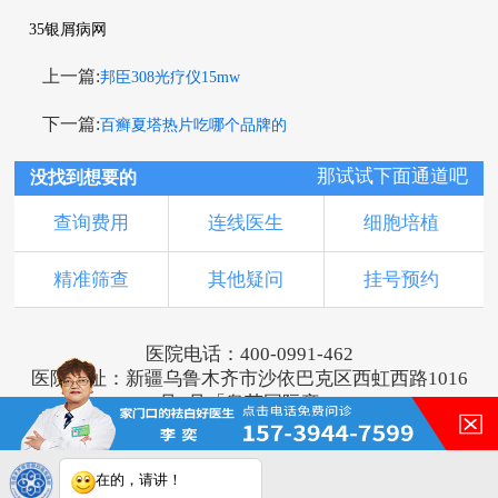
35银屑病网
上一篇:
邦臣308光疗仪15mw
下一篇:
百癣夏塔热片吃哪个品牌的
那试试下面通道吧
没找到想要的
查询费用
连线医生
细胞培植
精准筛查
其他疑问
挂号预约
医院电话：400-0991-462
医院地址：新疆乌鲁木齐市沙依巴克区西虹西路1016
号1号「奥莱国际旁」
版权所有：乌鲁木齐新军都皮肤病医院
新ICP备16001749号-2
注：本网站信息仅供参考，不能作为诊断及医疗依
在的，请讲！