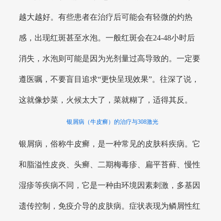
越大越好。有些患者在治疗后可能会有轻微的灼热
感，出现红斑甚至水泡。一般红斑会在24-48小时后
消失，水泡则可能是因为光剂量过高导致的。一定要
遵医嘱，不要盲目追求“更快呈现效果”。往深了说，
这就像炒菜，火候太大了，菜就糊了，适得其反。
银屑病（牛皮癣）的治疗与308激光
银屑病，俗称牛皮癣，是一种常见的皮肤科疾病。它
和脂溢性皮炎、头癣、二期梅毒疹、扁平苔藓、慢性
湿疹等疾病不同，它是一种由环境因素刺激，多基因
遗传控制，免疫介导的皮肤病。症状表现为鳞屑性红