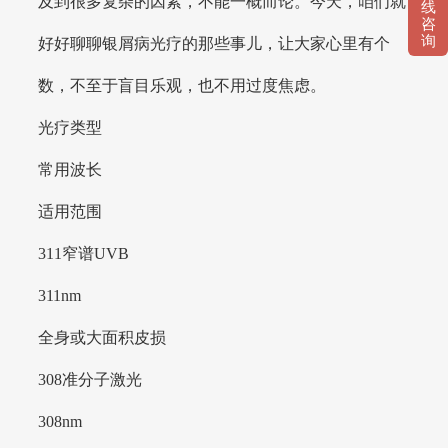
及到很多复杂的因素，不能一概而论。今天，咱们就
线
咨
询
好好聊聊银屑病光疗的那些事儿，让大家心里有个
数，不至于盲目乐观，也不用过度焦虑。
光疗类型
常用波长
适用范围
311窄谱UVB
311nm
全身或大面积皮损
308准分子激光
308nm