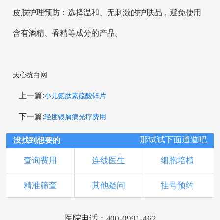
皮肤护理预防：选择温和、无刺激的护肤品，避免使用
含有酒精、香精等成分的产品。
天心抗白网
上一篇:
小儿氨肽素硫酸锌片
下一篇:
轻度银屑病光疗费用
那试试下面通道吧
没找到想要的
查询费用
连线医生
细胞培植
精准筛查
其他疑问
挂号预约
医院电话：400-0991-462