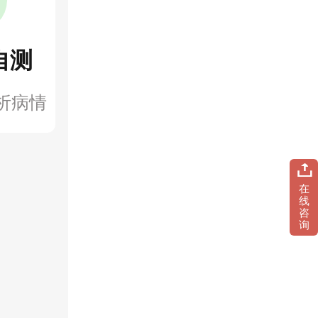
自测
析病情
在
线
咨
询