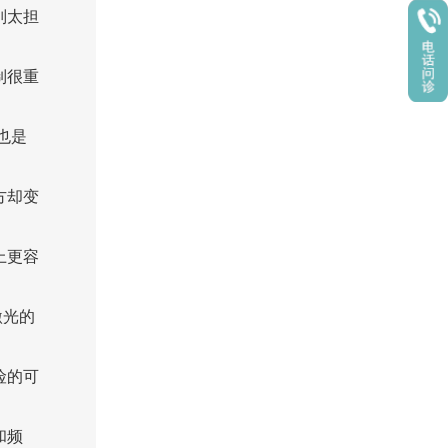
别太担
制很重
也是
方却变
上更容
激光的
险的可
和频