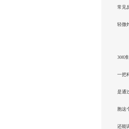
常见
轻微
30
一把
是通
胞这
还能