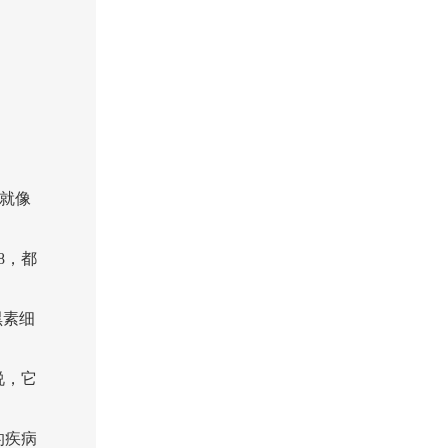
它就像
8，都
黑素细
说，它
的疾病