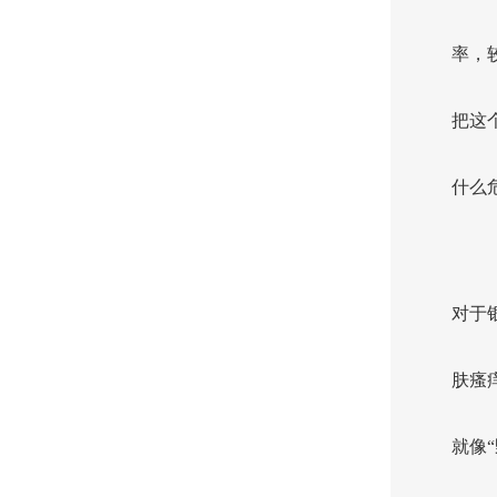
率，
把这
什么
对于
肤瘙
就像