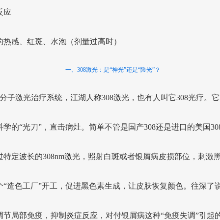
反应
灼热感、红斑、水泡（剂量过高时）
一、308激光：是“神光”还是“险光”？
8准分子激光治疗系统，江湖人称308激光，也有人叫它308光疗。
科学的“光刀”，直击病灶。简单不管是国产308还是进口的美国30
过特定波长的308nm激光，照射白斑或者银屑病皮损部位，刺激
个“造色工厂”开工，促进黑色素生成，让皮肤恢复颜色。往深了
调节局部免疫，抑制炎症反应，对付银屑病这种“免疫失调”引起