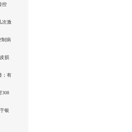
传控
几次激
控制病
皮损
转；有
08
于银