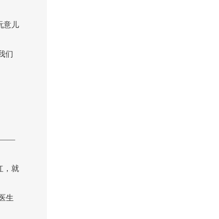
玩意儿
我们
——
红，就
医生