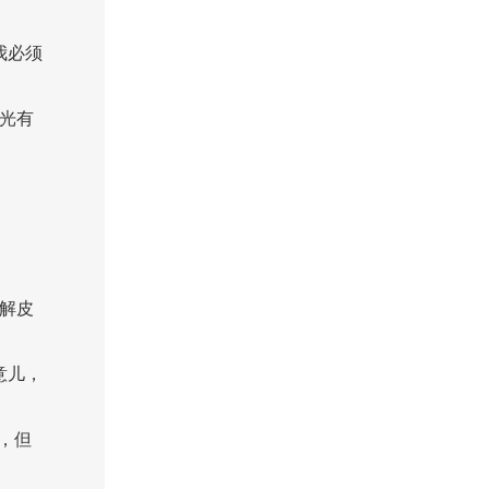
我必须
光有
解皮
意儿，
，但