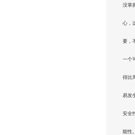
没掌
心，
要，
一个
得比
易发
安全
能性