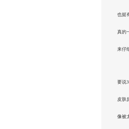
也挺
真的
来仔
要说
皮肤
像被