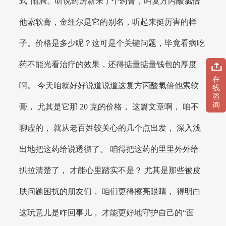
式”闹腾。听说药房新来了个药膏，叫复方丙酸氯倍
他索软膏，金纽尔是它的别名，听起来挺厉害的样
子。价格是多少呢？这可是个关键问题，毕竟看病吃
药不能光看治疗的效果，还得掂量掂量钱包的厚度
在
啊。 今天咱就好好说道说道这复方丙酸氯倍他索软
线
咨
询
膏， 尤其是它那 20 克的价格， 这篇文章啊， 咱不
聊虚的， 就从老百姓较关心的几个点出发， 深入浅
出地把这药给说透彻了。 咱得把这药的里里外外给
扒拉清楚了， 才能心里踏实不是？ 尤其是那些被皮
肤问题困扰的朋友们， 咱们更得擦亮眼睛， 得明白
这玩意儿是咋回事儿， 才能更好地守护自己的“面