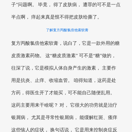
子”问题啊。 毕竟， 得了皮肤病， 遭罪的可不是一点
半点啊， 痒起来真是恨不得把皮肤给撕了。
了解复方丙酸氯倍他索软膏
复方丙酸氯倍他索软膏，说白了，它是一款外用的糖
皮质激素药物。 这“糖皮质激素” 可不是“糖”做的，
往深了说，它是模拟人体自身产生的激素， 主要作
用是抗炎、止痒、收缩血管。 咱得知道，这药是处
方药，得医生开了才能买，可不能自己随便乱用。
这药主要用来干啥呢？ 对， 它很大的功劳就是治疗
银屑病， 尤其是寻常性银屑病， 能缓解红斑、瘙痒
这些恼人的症状， 换句话说， 它是用来控制炎症反