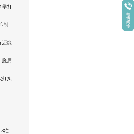
科学打
抑制
疗还能
、脱屑
实打实
08准