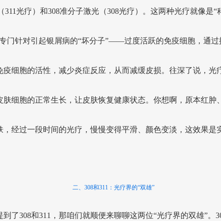
（311光疗）和308准分子激光（308光疗）。这两种光疗就像是“
，专门针对引起银屑病的“坏分子”——过度活跃的免疫细胞，通过
免疫细胞的活性，减少炎症反应，从而减缓皮损。往深了说，光
皮肤细胞的正常生长，让皮肤恢复健康状态。你想啊，原本红肿
肤，经过一段时间的光疗，慢慢变得平滑、颜色变淡，这效果是
二、308和311：光疗界的“双雄”
到了308和311，那咱们就顺便来聊聊这两位“光疗界的双雄”。3