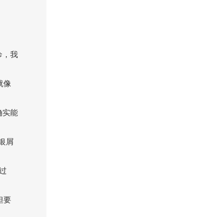
诊，我
就像
确实能
银屑
过
但要