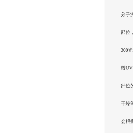
分子
部位
30
谱U
部位
干燥
会根