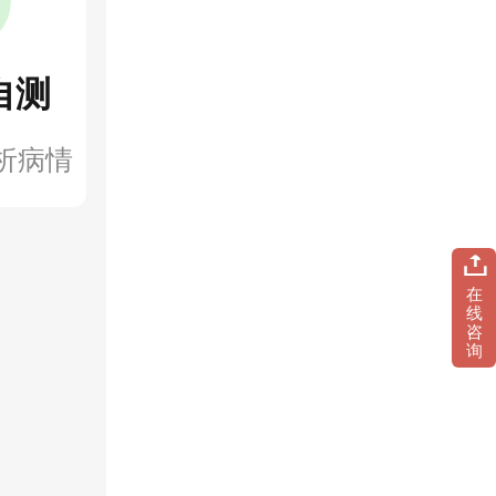
自测
析病情
在
线
咨
询