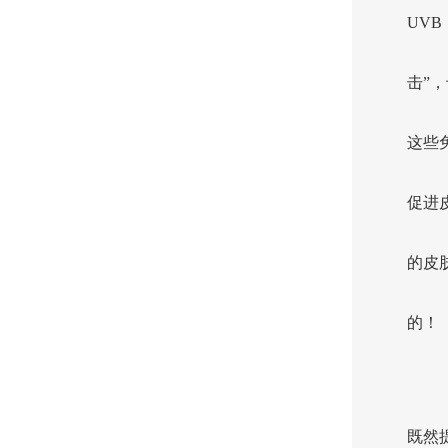
UVB
击”
这些
促进
的皮
的！
既然提