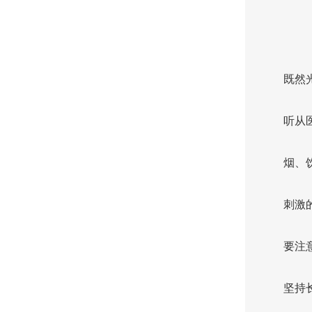
既然
听从
烟、
刺激
要注
坚持