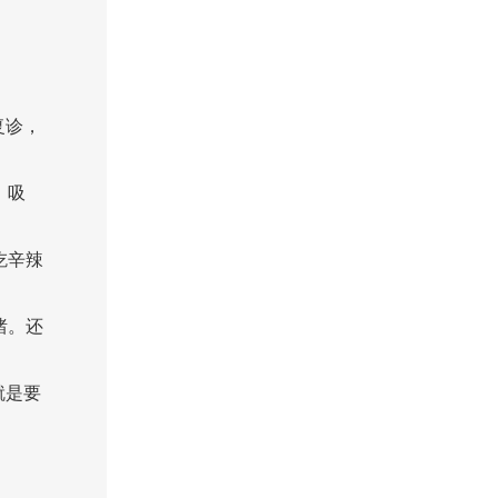
复诊，
、吸
吃辛辣
绪。还
就是要