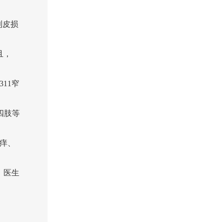
到皮损
且，
11窄
四肢等
痒、
，医生