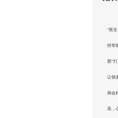
“医
经常
那“
让很
病会
高，