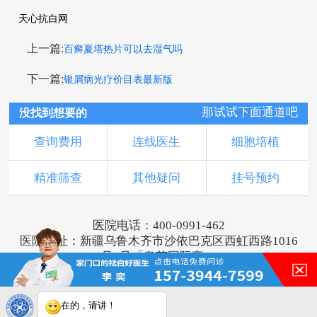
天心抗白网
上一篇:
百癣夏塔热片可以去湿气吗
下一篇:
银屑病光疗价目表最新版
那试试下面通道吧
没找到想要的
查询费用
连线医生
细胞培植
精准筛查
其他疑问
挂号预约
医院电话：400-0991-462
医院地址：新疆乌鲁木齐市沙依巴克区西虹西路1016
号1号「奥莱国际旁」
版权所有：乌鲁木齐新军都皮肤病医院
新ICP备16001749号-2
注：本网站信息仅供参考，不能作为诊断及医疗依
在的，请讲！