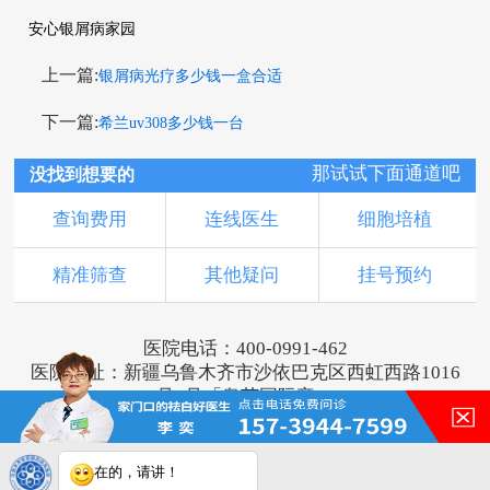
安心银屑病家园
上一篇:
银屑病光疗多少钱一盒合适
下一篇:
希兰uv308多少钱一台
那试试下面通道吧
没找到想要的
查询费用
连线医生
细胞培植
精准筛查
其他疑问
挂号预约
医院电话：400-0991-462
医院地址：新疆乌鲁木齐市沙依巴克区西虹西路1016
号1号「奥莱国际旁」
版权所有：乌鲁木齐新军都皮肤病医院
新ICP备16001749号-2
注：本网站信息仅供参考，不能作为诊断及医疗依
在的，请讲！