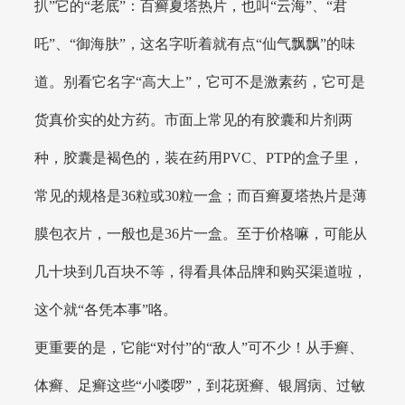
扒”它的“老底”：百癣夏塔热片，也叫“云海”、“君
吒”、“御海肤”，这名字听着就有点“仙气飘飘”的味
道。别看它名字“高大上”，它可不是激素药，它可是
货真价实的处方药。市面上常见的有胶囊和片剂两
种，胶囊是褐色的，装在药用PVC、PTP的盒子里，
常见的规格是36粒或30粒一盒；而百癣夏塔热片是薄
膜包衣片，一般也是36片一盒。至于价格嘛，可能从
几十块到几百块不等，得看具体品牌和购买渠道啦，
这个就“各凭本事”咯。
更重要的是，它能“对付”的“敌人”可不少！从手癣、
体癣、足癣这些“小喽啰”，到花斑癣、银屑病、过敏