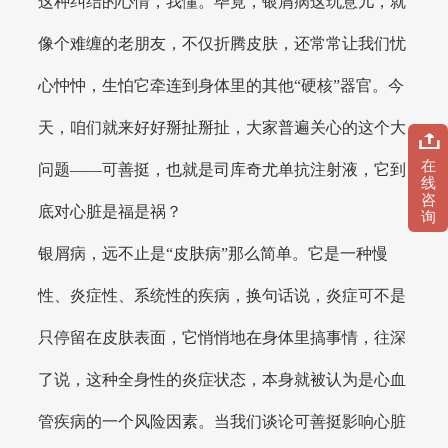
这种纠结的心情，我懂。毕竟，银屑病这玩意儿，就
像个难缠的老朋友，不仅折腾皮肤，还常常让我们忧
心忡忡，生怕它牵连到身体里的其他“硬核”器官。今
天，咱们就来好好掰扯掰扯，大家普遍关心的这个大
在
问题——可善挺，也就是司库奇尤单抗注射液，它到
线
咨
底对心脏是福是祸？
询
银屑病，远不止是“皮肤病”那么简单。它是一种慢
性、炎症性、系统性的疾病，换句话说，炎症可不是
只停留在皮肤表面，它悄悄地在身体里搞事情，往深
了说，这种全身性的炎症状态，本身就被认为是心血
管疾病的一个风险因素。当我们谈论可善挺影响心脏