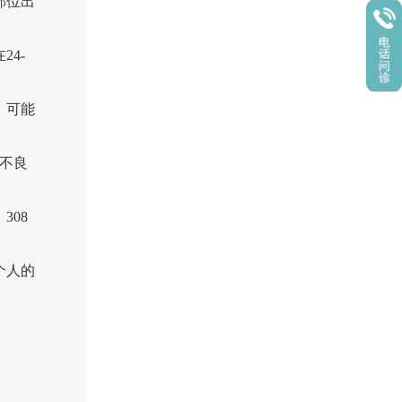
部位出
4-
，可能
在不良
08
个人的