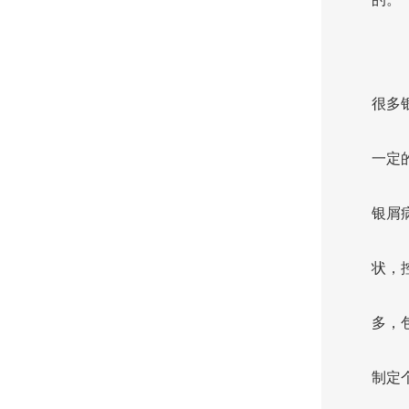
很多
一定
银屑
状，
多，
制定