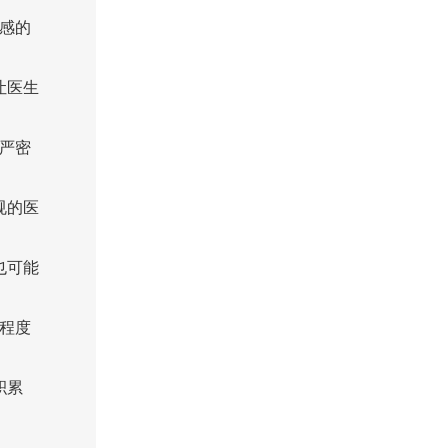
感的
让医生
严密
规的医
也可能
程度
积累