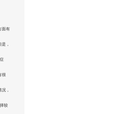
方面有
但是，
症
有很
情况，
择较