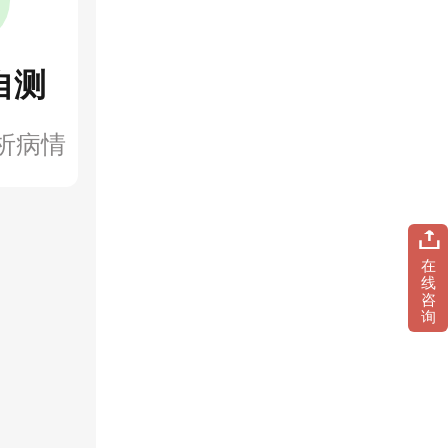
自测
析病情
在
线
咨
询