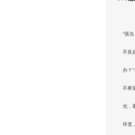
“医
不良
办？
不希
光，
毕竟