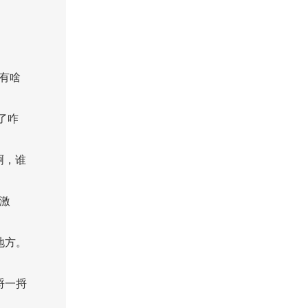
心有啥
了咋
啊，谁
激
地方。
捋一捋