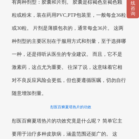
有两种剂型：胶囊和片剂。 胶囊是棕褐色至褐色颗
线
咨
询
粒或粉末，装在药用PVC,PTP包装里，一般每盒36粒
或30粒。 片剂是薄膜包衣的，通常每盒36片。 这两
种剂型的主要区别在于服用方式和剂量，至于选择哪
一种，还是得听从医生的专业建议。 而且，它不是
激素药，这点尤为重要。 往深了说，这意味着它相
对不良反应风险会更低，但也要遵循医嘱，切勿自行
随意增加剂量。
彤医百癣夏塔热片的功效
彤医百癣夏塔热片的功效究竟是什么呢？ 简单它主
要用于治疗多种皮肤病，涵盖范围还挺广的。 这