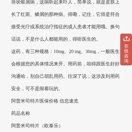
块状银屑病，这病听起来吓人，简单说，就是皮肤上
长了红斑、鳞屑的那种病。得嘞，记住，它得是符合
接受光疗或系统治疗指征的成人患者才能用哦。换句
话说，不是什么人都能用的，得听医生的。
在
线
这药，有三种规格：10mg、20 mg、30mg，一般医生
咨
询
会根据您的具体情况来开。用药前，咱得跟医生好好
沟通哈，别自己胡乱用药。往深了说，这涉及到用药
安全，可不是闹着玩的。
阿普米司特片医保价格 信息速览
药品名称
阿普米司特片（欧泰乐）