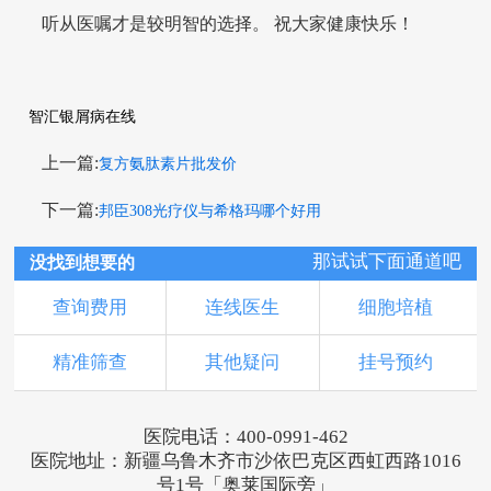
听从医嘱才是较明智的选择。 祝大家健康快乐！
智汇银屑病在线
上一篇:
复方氨肽素片批发价
下一篇:
邦臣308光疗仪与希格玛哪个好用
那试试下面通道吧
没找到想要的
查询费用
连线医生
细胞培植
精准筛查
其他疑问
挂号预约
医院电话：400-0991-462
医院地址：新疆乌鲁木齐市沙依巴克区西虹西路1016
号1号「奥莱国际旁」