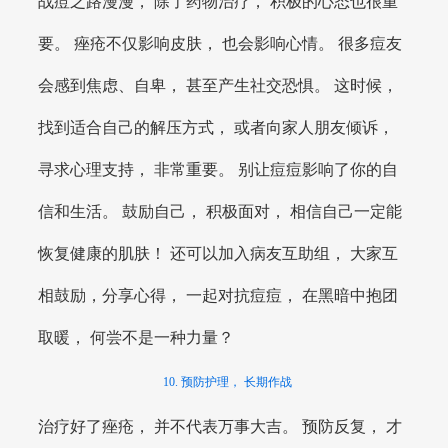
战痘之路漫漫， 除了药物治疗， 积极的心态也很重
要。 痤疮不仅影响皮肤， 也会影响心情。 很多痘友
会感到焦虑、自卑， 甚至产生社交恐惧。 这时候，
找到适合自己的解压方式， 或者向家人朋友倾诉，
寻求心理支持， 非常重要。 别让痘痘影响了你的自
信和生活。 鼓励自己， 积极面对， 相信自己一定能
恢复健康的肌肤！ 还可以加入病友互助组， 大家互
相鼓励，分享心得， 一起对抗痘痘， 在黑暗中抱团
取暖， 何尝不是一种力量？
10. 预防护理， 长期作战
治疗好了痤疮， 并不代表万事大吉。 预防反复， 才