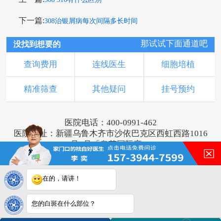
下一篇:
308治银屑病每次间隔多长时间
那试试下面通道吧
没找到想要的
查询费用
连线医生
细胞培植
精准筛查
其他疑问
挂号预约
医院电话：400-0991-462
医院地址：新疆乌鲁木齐市沙依巴克区西虹西路1016
号1号「奥莱国际旁」
版权所有：乌鲁木齐新军都皮肤病医院
新ICP备16001749号-2
注：本网站信息仅供参考，不能作为诊断及医疗依
在的，请讲！
据，服用药物或进行治疗时请遵医嘱。如有转载或引
用文章涉及版权问题，请与我们联系。
您的白斑在什么部位？