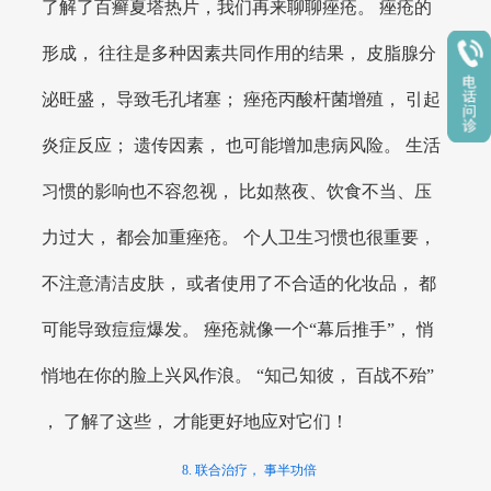
了解了百癣夏塔热片，我们再来聊聊痤疮。 痤疮的
形成， 往往是多种因素共同作用的结果， 皮脂腺分
泌旺盛， 导致毛孔堵塞； 痤疮丙酸杆菌增殖， 引起
炎症反应； 遗传因素， 也可能增加患病风险。 生活
习惯的影响也不容忽视， 比如熬夜、饮食不当、压
力过大， 都会加重痤疮。 个人卫生习惯也很重要，
不注意清洁皮肤， 或者使用了不合适的化妆品， 都
可能导致痘痘爆发。 痤疮就像一个“幕后推手”， 悄
悄地在你的脸上兴风作浪。 “知己知彼， 百战不殆”
， 了解了这些， 才能更好地应对它们！
8. 联合治疗， 事半功倍