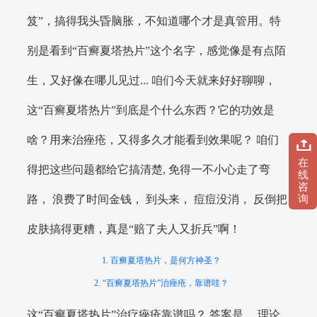
笈”，搞得我头昏脑胀，不知道哪个才是真管用。特
别是看到“百癣夏塔热片”这个名字，感觉像是有点陌
生，又好像在哪儿见过... 咱们今天就来好好聊聊，
这“百癣夏塔热片”到底是个什么东西？它的功效是
啥？用来治痤疮，又得多久才能看到效果呢？ 咱们
在
得把这些问题都给它搞清楚, 免得一不小心走了弯
线
咨
询
路， 浪费了时间金钱， 到头来， 痘痘没消， 反倒把
皮肤搞得更糟，真是“赔了夫人又折兵”啊！
1. 百癣夏塔热片，是何方神圣？
2. “百癣夏塔热片”治痤疮，靠谱哇？
这“百癣夏塔热片”治疗痤疮靠谱吗？ 答案是， 理论