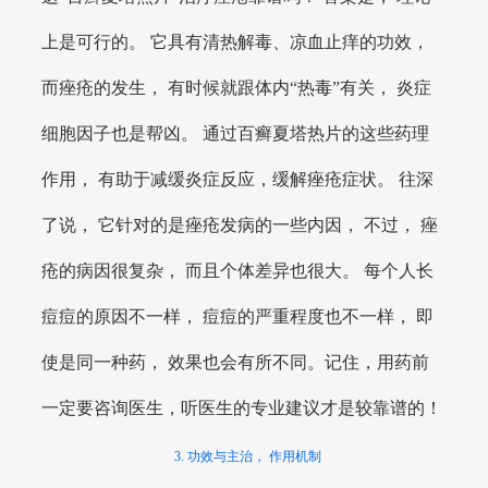
上是可行的。 它具有清热解毒、凉血止痒的功效，
而痤疮的发生， 有时候就跟体内“热毒”有关， 炎症
细胞因子也是帮凶。 通过百癣夏塔热片的这些药理
作用， 有助于减缓炎症反应，缓解痤疮症状。 往深
了说， 它针对的是痤疮发病的一些内因， 不过， 痤
疮的病因很复杂， 而且个体差异也很大。 每个人长
痘痘的原因不一样， 痘痘的严重程度也不一样， 即
使是同一种药， 效果也会有所不同。记住，用药前
一定要咨询医生，听医生的专业建议才是较靠谱的！
3. 功效与主治， 作用机制