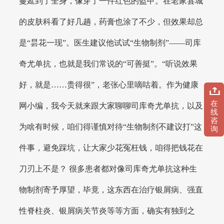
蔓延到了全身，像穿了一件红色的盔甲。在老家县城
的皮肤科看了好几趟，药膏也涂了不少，但效果却总
是“昙花一现”。医生建议他试试“生物制剂”——司库
奇尤单抗，也就是我们常说的“可善挺”。“听说效果
好，就是……贵得很”，老张心里嘀咕着。作为健康
在
网小编，我今天就来跟大家聊聊司库奇尤单抗，以及
线
咨
为啥有时候，咱们得谨慎对待“生物制剂不建议打”这
询
件事，避免踩坑，让大家少花冤枉钱，咱得把钱花在
刀刃上不是？ 很多患者都对像司库奇尤单抗这种生
物制剂寄予厚望，毕竟，这东西在治疗银屑病、强直
性脊柱炎、银屑病关节炎等等方面，确实有独到之