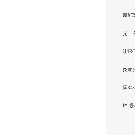
新鲜
光，
让它
炎症
国3
肿”