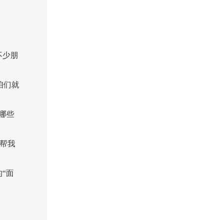
不少朋
咱们就
哪些
帮我
“面