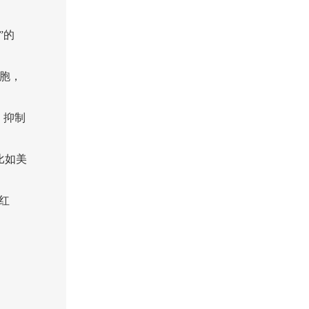
”的
胞，
，抑制
比如美
红