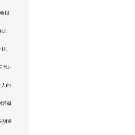
会根
要适
一样。
周1-
个人的
到轻微
果剂量