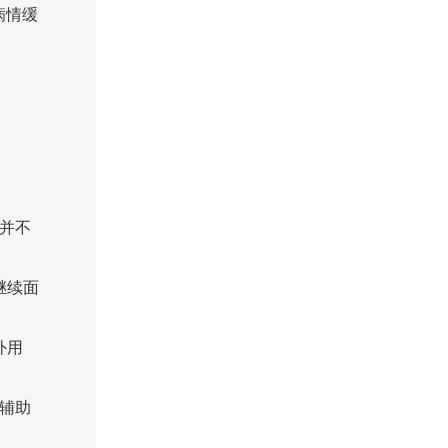
病情缓
并不
继续面
外用
辅助