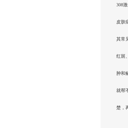
30
皮肤
其常
红斑
肿和
就帮
楚，