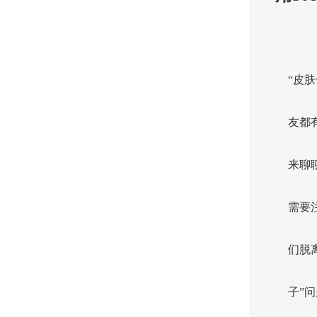
“皮
友都
来聊
需要
们脱
子”