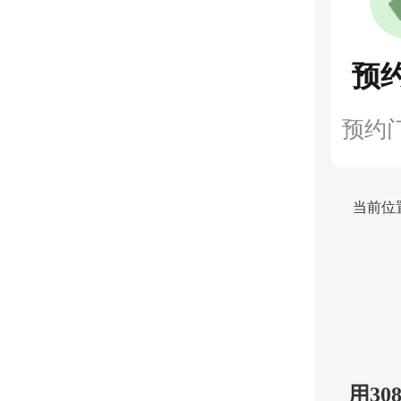
预
预约
当前位
用3