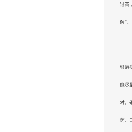
过高
解”。
银屑
能尽
对。
药、