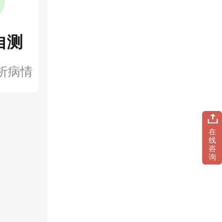
自测
析病情
在
线
咨
询