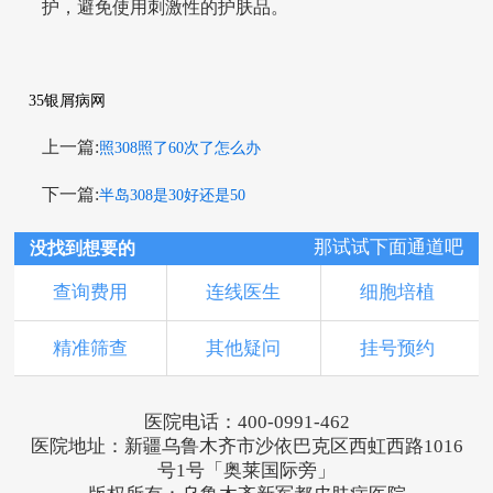
护，避免使用刺激性的护肤品。
35银屑病网
上一篇:
照308照了60次了怎么办
下一篇:
半岛308是30好还是50
那试试下面通道吧
没找到想要的
查询费用
连线医生
细胞培植
精准筛查
其他疑问
挂号预约
医院电话：400-0991-462
医院地址：新疆乌鲁木齐市沙依巴克区西虹西路1016
号1号「奥莱国际旁」