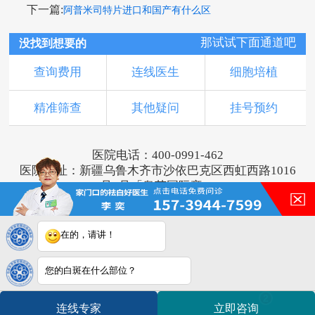
下一篇:
阿普米司特片进口和国产有什么区
那试试下面通道吧
没找到想要的
查询费用
连线医生
细胞培植
精准筛查
其他疑问
挂号预约
医院电话：400-0991-462
医院地址：新疆乌鲁木齐市沙依巴克区西虹西路1016
号1号「奥莱国际旁」
版权所有：乌鲁木齐新军都皮肤病医院
新ICP备16001749号-2
注：本网站信息仅供参考，不能作为诊断及医疗依
在的，请讲！
据，服用药物或进行治疗时请遵医嘱。如有转载或引
用文章涉及版权问题，请与我们联系。
您的白斑在什么部位？
2
连线专家
立即咨询