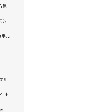
方氨
同的
这事儿
要用
的“小
如何