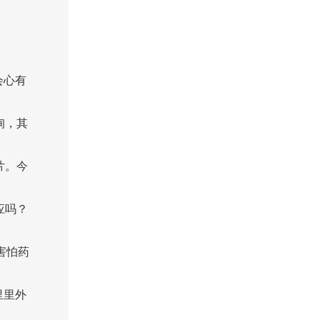
会心有
询，其
片。今
应吗？
害怕药
里里外