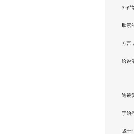
外都
肽素
方言
给说
迪银
于治
战士