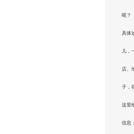
呢？
具体
儿，
店、
子，
这里
信息