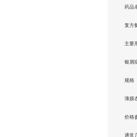
药品
复方
主要
银屑
规格
薄膜衣
价格
通常