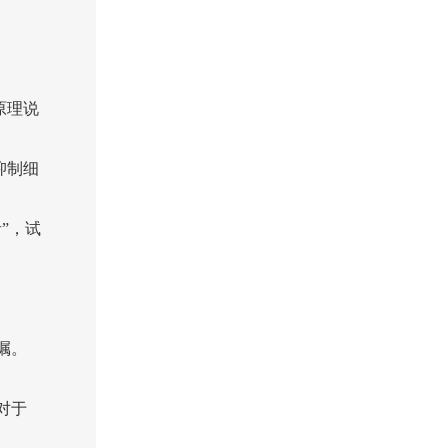
原理说
抑制细
”，试
嘱。
对于