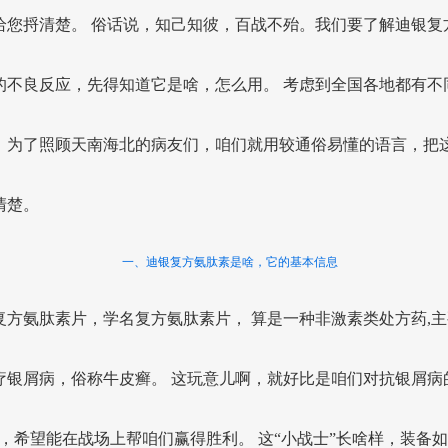
给您捋清楚。 俗话说，知己知彼，百战不殆。我们要了解迪银复
的不良反应，先得知道它是啥，怎么用。 考虑到全国各地都有不
，为了照顾天南海北的病友们，咱们就用较通俗易懂的语言，把
清楚。
一、迪银复方氨肽素是啥，它的基本信息
复方氨肽素片，学名复方氨肽素片， 算是一种非激素类处方药,主
疗银屑病，俗称牛皮癣。 这玩意儿啊，就好比是咱们对抗银屑病
”，希望能在战场上帮咱们赢得胜利。 这“小战士”长啥样，装备