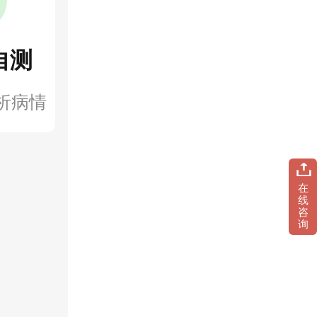
自测
析病情
在
线
咨
询