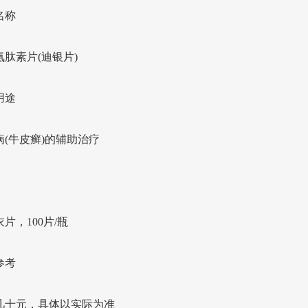
名称
氨肽素片(迪银片)
用途
病(牛皮癣)的辅助治疗
片，100片/瓶
参考
几十元，具体以实际为准