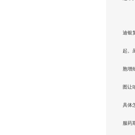
迪银
起。
胞增
图让
具体
服药