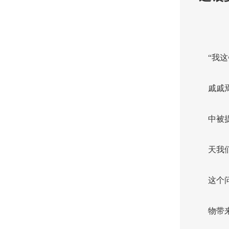
“我
戚戚
中被
天我
这个
物带