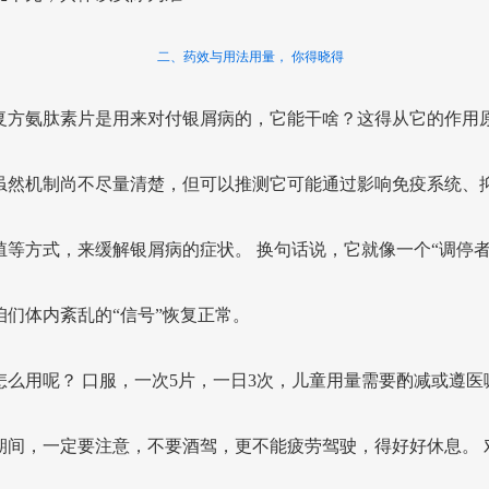
二、药效与用法用量， 你得晓得
复方氨肽素片是用来对付银屑病的，它能干啥？这得从它的作用
虽然机制尚不尽量清楚，但可以推测它可能通过影响免疫系统、
殖等方式，来缓解银屑病的症状。 换句话说，它就像一个“调停者
咱们体内紊乱的“信号”恢复正常。
怎么用呢？ 口服，一次5片，一日3次，儿童用量需要酌减或遵医
期间，一定要注意，不要酒驾，更不能疲劳驾驶，得好好休息。 