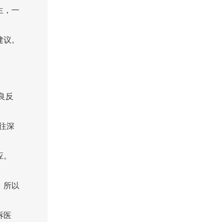
生，一
建议。
良反
往深
应。
。所以
诉医