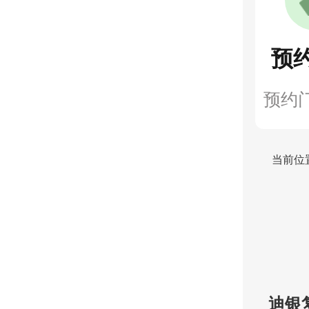
预
预约
当前位
迪银