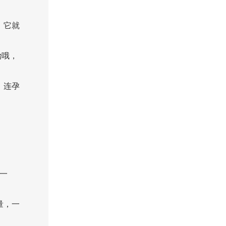
，它就
治哦，
，连孕
一
量，一