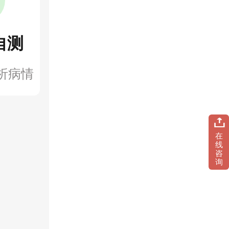
自测
析病情
在
线
咨
询