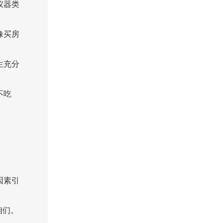
仪器类
像买房
生充分
不吃
因素引
咱们。