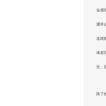
会感
通常
这就
体差
住，
除了