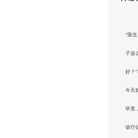
“医
子这
好？
今天
毕竟
诊疗