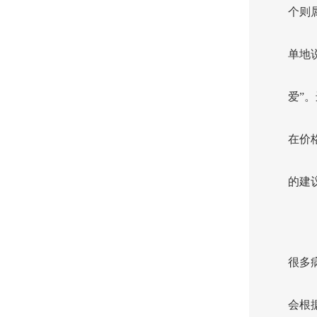
个则
单地
爱”
在价
的建
很多
会根