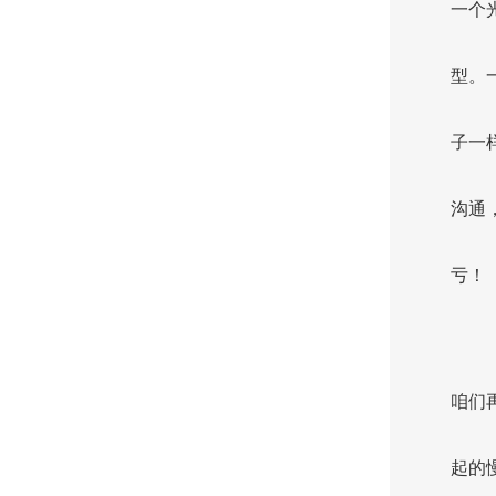
一个
型。
子一
沟通
亏！
咱们
起的