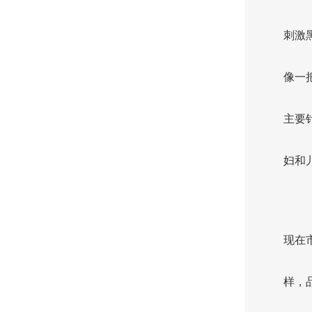
刺激
像一
主要
妇和
现在
样，