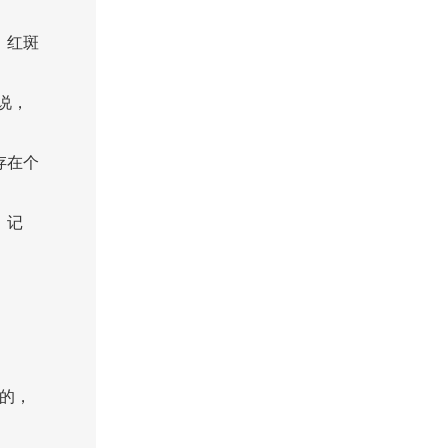
，红斑
说，
存在个
。记
的，