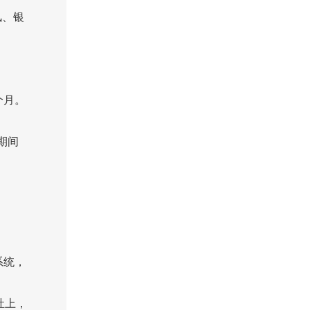
风、银
个月。
期间
系统，
灶上，