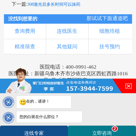
下一篇:
308激光后多长时间可以抹药
那试试下面通道吧
没找到想要的
查询费用
连线医生
细胞培植
精准筛查
其他疑问
挂号预约
医院电话：400-0991-462
医院地址：新疆乌鲁木齐市沙依巴克区西虹西路1016
号1号「奥莱国际旁」
版权所有：乌鲁木齐新军都皮肤病医院
新ICP备16001749号-2
注：本网站信息仅供参考，不能作为诊断及医疗依
在的，请讲！
据，服用药物或进行治疗时请遵医嘱。如有转载或引
用文章涉及版权问题，请与我们联系。
您的白斑在什么部位？
2
连线专家
立即咨询