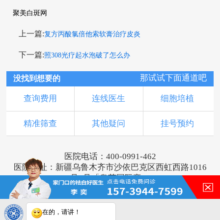
聚美白斑网
上一篇:
复方丙酸氯倍他索软膏治疗皮炎
下一篇:
照308光疗起水泡破了怎么办
那试试下面通道吧
没找到想要的
查询费用
连线医生
细胞培植
精准筛查
其他疑问
挂号预约
医院电话：400-0991-462
医院地址：新疆乌鲁木齐市沙依巴克区西虹西路1016
号1号「奥莱国际旁」
版权所有：乌鲁木齐新军都皮肤病医院
新ICP备16001749号-2
注：本网站信息仅供参考，不能作为诊断及医疗依
在的，请讲！