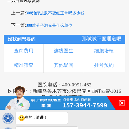
二六白癜风康复网
上一篇:
308治疗皮肤不变红正常吗多少钱
下一篇:
308准分子激光是什么单位
那试试下面通道吧
没找到想要的
查询费用
连线医生
细胞培植
精准筛查
其他疑问
挂号预约
医院电话：400-0991-462
医院地址：新疆乌鲁木齐市沙依巴克区西虹西路1016
号1号「奥莱国际旁」
版权所有：乌鲁木齐新军都皮肤病医院
新ICP备16001749号-2
注：本网站信息仅供参考，不能作为诊断及医疗依
在的，请讲！
据，服用药物或进行治疗时请遵医嘱。如有转载或引