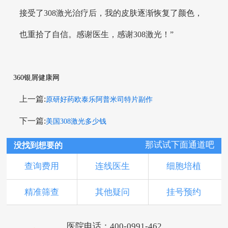
接受了308激光治疗后，我的皮肤逐渐恢复了颜色，
也重拾了自信。感谢医生，感谢308激光！”
360银屑健康网
上一篇:
原研好药欧泰乐阿普米司特片副作
下一篇:
美国308激光多少钱
那试试下面通道吧
没找到想要的
查询费用
连线医生
细胞培植
精准筛查
其他疑问
挂号预约
医院电话：400-0991-462