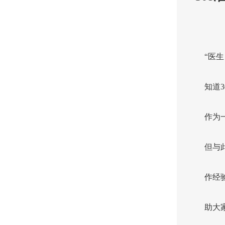
“医
知道
作为
但与
作经
助大