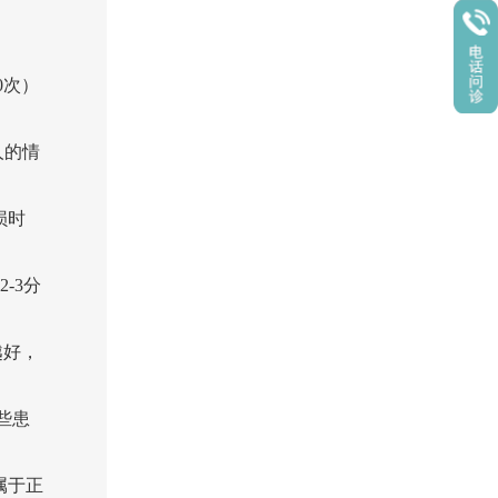
0次）
人的情
损时
-3分
越好，
些患
属于正