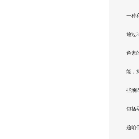
一种
通过
色素
能，
些顽
包括
题咱