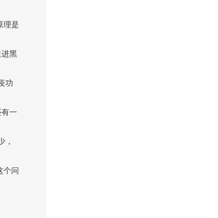
原理是
促进黑
疫功
还有一
少，
这个问