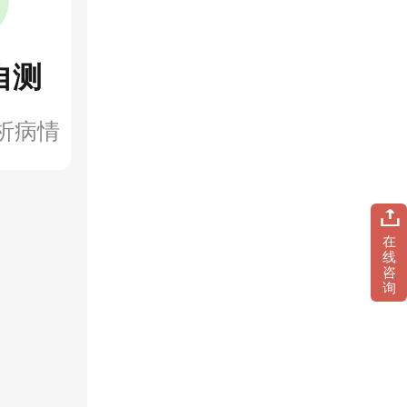
自测
析病情
在
线
咨
询