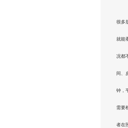
很多
就能
况都
间、
钟，
需要
者在