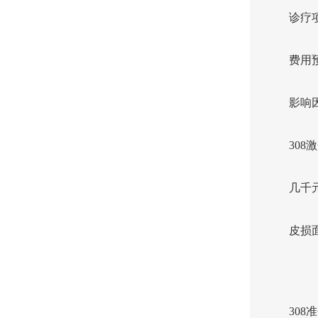
诊疗
费用
影响
308
几千
皮损
308