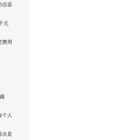
的仪器
千元
笔费用
越
每个人
再次是