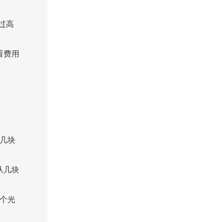
过高
看费用
几块
从几块
个光