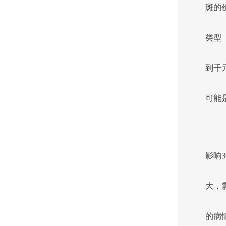
斑的
类型
到千
可能
影响
大，
的病