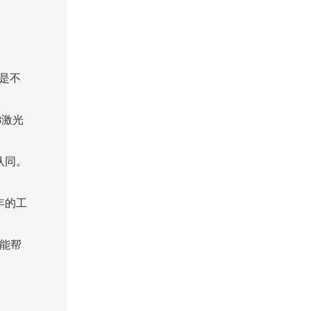
就是不
8激光
认同。
年的工
能帮