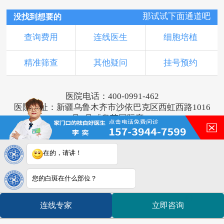
那试试下面通道吧
没找到想要的
查询费用
连线医生
细胞培植
精准筛查
其他疑问
挂号预约
医院电话：400-0991-462
医院地址：新疆乌鲁木齐市沙依巴克区西虹西路1016
号1号「奥莱国际旁」
版权所有：乌鲁木齐新军都皮肤病医院
新ICP备16001749号-2
注：本网站信息仅供参考，不能作为诊断及医疗依
在的，请讲！
据，服用药物或进行治疗时请遵医嘱。如有转载或引
用文章涉及版权问题，请与我们联系。
您的白斑在什么部位？
2
连线专家
立即咨询