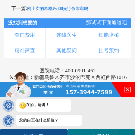
下一篇:
网上卖的希格玛308光疗仪靠谱吗
那试试下面通道吧
没找到想要的
查询费用
连线医生
细胞培植
精准筛查
其他疑问
挂号预约
医院电话：400-0991-462
医院地址：新疆乌鲁木齐市沙依巴克区西虹西路1016
号1号「奥莱国际旁」
版权所有：乌鲁木齐新军都皮肤病医院
新ICP备16001749号-2
注：本网站信息仅供参考，不能作为诊断及医疗依
在的，请讲！
据，服用药物或进行治疗时请遵医嘱。如有转载或引
用文章涉及版权问题，请与我们联系。
您的白斑在什么部位？
2