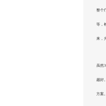
整个
等，
来，
虽然
越好
方案