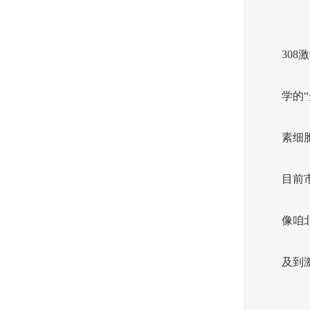
30
学的
素细
目前
像咱
及到