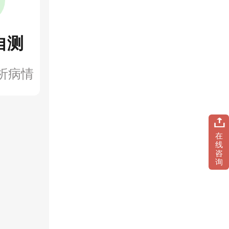
自测
析病情
在
线
咨
询