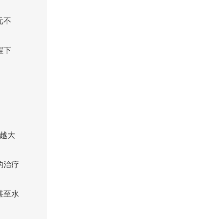
元不
程下
越大
的治疗
甚至水