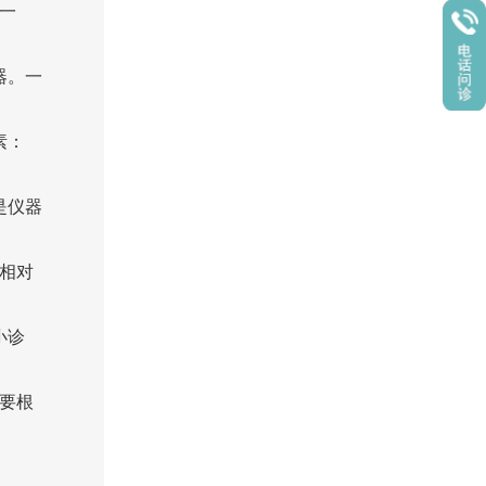
一
器。一
素：
是仪器
相对
小诊
要根