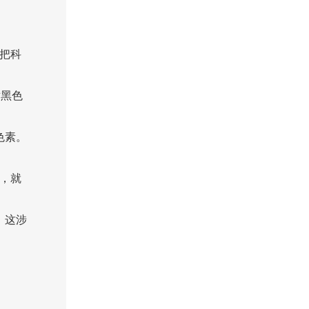
一把科
对黑色
色素。
样，就
，这涉