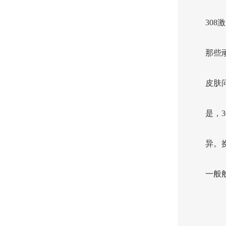
30
那些
皮肤
是，
异。
一般