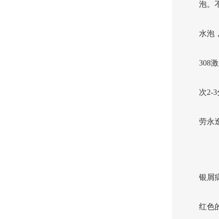
泡。
水泡
30
次2
劳永
银屑
红色