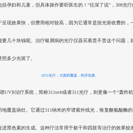
包括孕妇和儿童，但具体操作要听医生的！“往深了说”，308光疗
于呈现效果快，但费用相对较高，因为它通常是按光斑收费的，
能要几十块钱呢。治疗银屑病的光疗仪器买着贵不贵这个问题，
要照多少光斑了。
ii311光疗：大面积覆盖，经济实惠
窄谱UVB治疗系统，简称311uvb或者311光疗，则更像一个“轰炸
积地覆盖病灶。它通过311纳米的窄谱紫外线光，恢复酪氨酸酶的
促进黑色素的生成。这种疗法常用于躯干和四肢等治疗的效果较