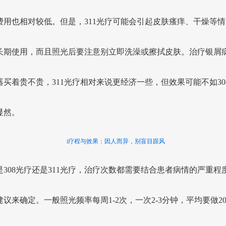
费用也相对较低。但是，311光疗可能会引起皮肤瘙痒、干燥等情
长期使用，而且照光后要注意别立即洗澡或擦拭皮肤。治疗银屑
器买着贵不贵，311光疗相对来说更经济一些，但效果可能不如30
显然。
i疗程与效果：因人而异，别盲目跟风
是308光疗还是311光疗，治疗次数都需要结合患者病情的严重程
建议来确定。一般照光频率每周1-2次，一次2-3分钟，平均要做2