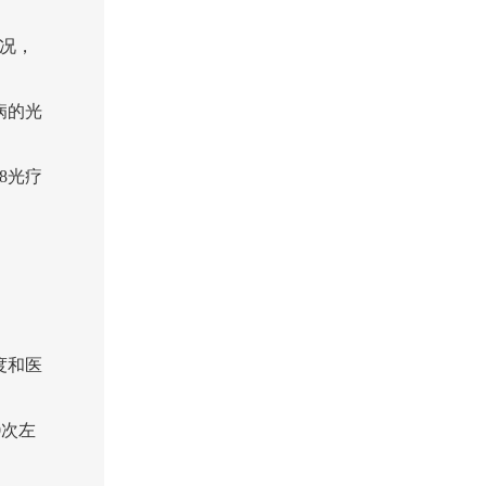
况，
病的光
8光疗
度和医
0次左