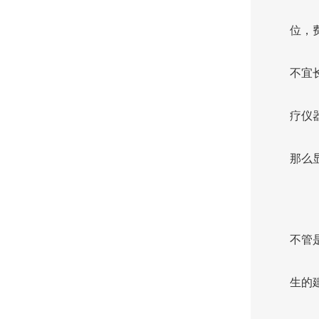
位，
不宜
疗仪
那么
不管
生的