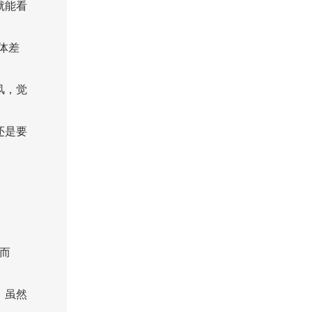
就能看
体差
风，觉
还是要
而
。虽然