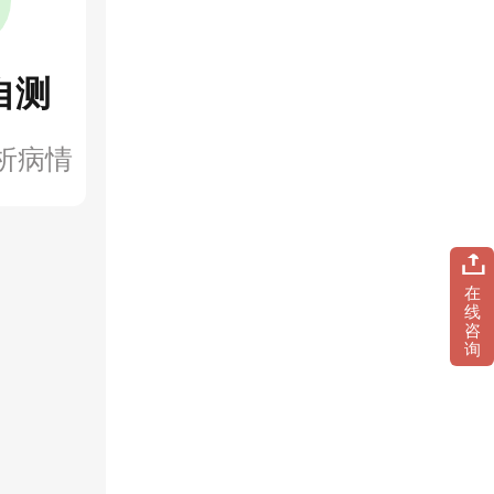
自测
析病情
在
线
咨
询