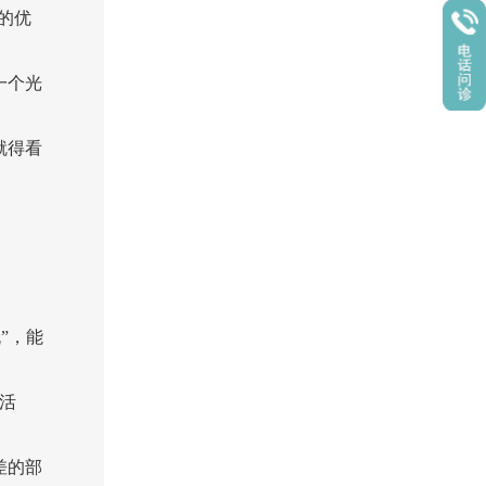
的优
一个光
就得看
机”，能
活
差的部