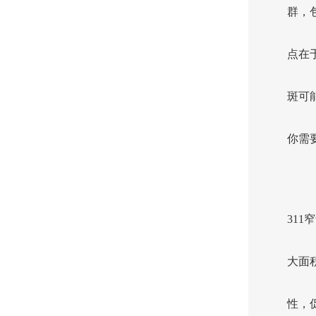
群，
点在
斑可
你需
311
大面
性，