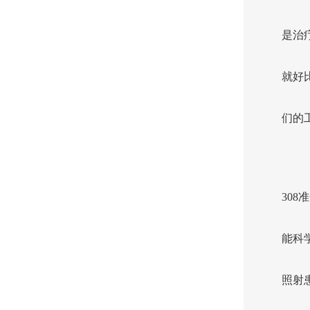
是治
就好
们的
308
能科
照射