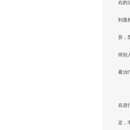
右的
到显
异，
得别
看治
在进
定，