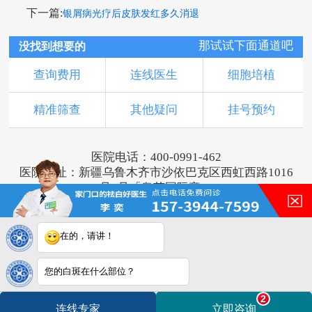
下一篇:
银屑病光疗后皮肤发红多久消退
那试试下面通道吧
没找到想要的
查询费用
连线医生
细胞培植
精准筛查
其他疑问
挂号预约
医院电话：400-0991-462
医院地址：新疆乌鲁木齐市沙依巴克区西虹西路1016
号1号「奥莱国际旁」
版权所有：乌鲁木齐新军都皮肤病医院
新ICP备16001749号-2
注：本网站信息仅供参考，不能作为诊断及医疗依
在的，请讲！
据，服用药物或进行治疗时请遵医嘱。如有转载或引
用文章涉及版权问题，请与我们联系。
您的白斑在什么部位？
2
连线专家
立即咨询