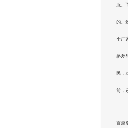
服。
的。
个厂
格差
民，
前，
百癣