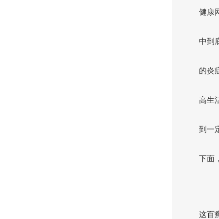
健康
中到
的炎
高生
到一
下面
这百