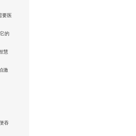
需要医
它的
智慧
怕激
便吞