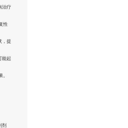
病治疗
复性
状，提
可能起
果。
剂剂