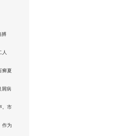
胳膊
二人
百癣夏
银屑病
声。市
，作为