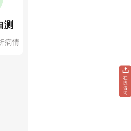
自测
析病情
在
线
咨
询