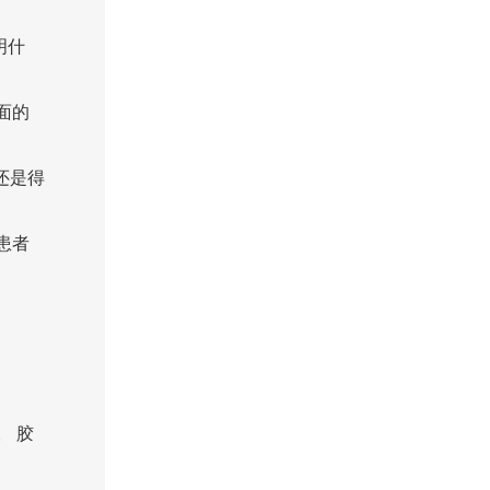
明什
面的
还是得
患者
 胶