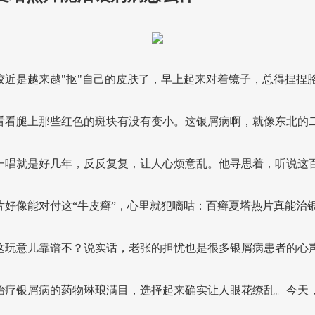
较近是越来越"抠"自己的皮肤了，早上起来对着镜子，总得捏捏
看看腿上那些红色的斑块有没有变小。这银屑病啊，就像东北的
一唱就是好几年，反反复复，让人心烦意乱。他寻思着，听说这
片好像能对付这“牛皮癣”，心里就犯嘀咕：百癣夏塔热片真能治
这玩意儿靠谱不？说实话，老张的担忧也是很多银屑病患者的心
治疗银屑病的药物琳琅满目，选择起来确实让人眼花缭乱。今天