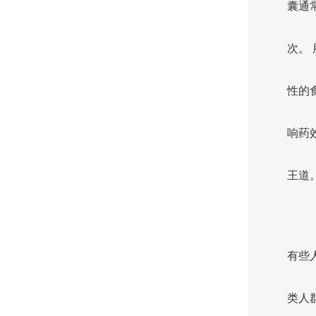
囊通常
次。
性的
响药
王道
有些
类人