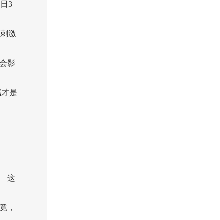
日3
 刺激
会影
嘱才是
 这
竟，