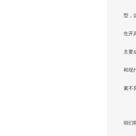
型，
生开
主要
和现
素不
咱们