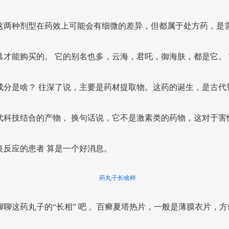
这两种剂型在药效上可能会有细微的差异，但都属于处方药，是
具才能购买的。 它的别名也多，云海，君吒，御海肤，都是它。 
成分是啥？ 往深了说，主要是药材提取物。这药的诞生，是古代
代科技结合的产物， 换句话说，它不是激素类的药物，这对于害
良反应的患者 算是一个好消息。
药丸子长啥样
聊聊这药丸子的“长相” 吧 。百癣夏塔热片，一般是薄膜衣片，方