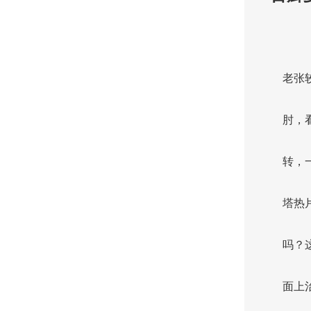
老张
肘，
转，
塔热
吗？
面上