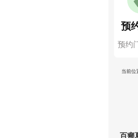
预
预约
当前位
百癣