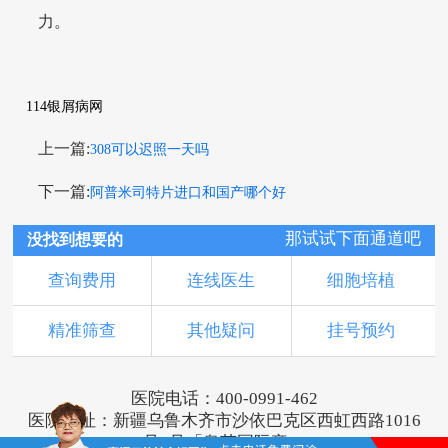
力。
114银屑病网
上一篇:
308可以迟照一天吗
下一篇:
阿普米司特片进口和国产哪个好
那试试下面通道吧
没找到想要的
查询费用
连线医生
细胞培植
精准筛查
其他疑问
挂号预约
医院电话：400-0991-462
医院地址：新疆乌鲁木齐市沙依巴克区西虹西路1016
号1号「奥莱国际旁」