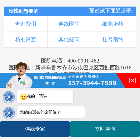
那试试下面通道吧
没找到想要的
查询费用
连线医生
细胞培植
精准筛查
其他疑问
挂号预约
医院电话：400-0991-462
医院地址：新疆乌鲁木齐市沙依巴克区西虹西路1016
号1号「奥莱国际旁」
版权所有：乌鲁木齐新军都皮肤病医院
新ICP备16001749号-2
注：本网站信息仅供参考，不能作为诊断及医疗依
在的，请讲！
据，服用药物或进行治疗时请遵医嘱。如有转载或引
用文章涉及版权问题，请与我们联系。
您的白斑在什么部位？
2
连线专家
立即咨询