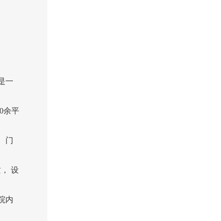
是一
0余平
 门
， 设
院内