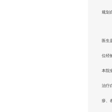
规划
医生
位经
本院
治疗
疹、