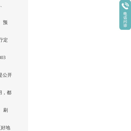
光、
 预
疗定
03
是公开
用，都
、刷
更好地