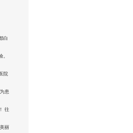
都白
验。
医院
为患
 往
美丽