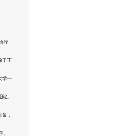
治疗
除了正
大学一
医院。
设备，
院。