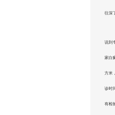
往深
说到
家白癜
方米
诊时间
有检