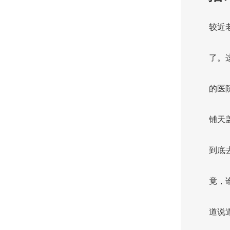
较近
了。
的医
铺天
到底
竟，
道说