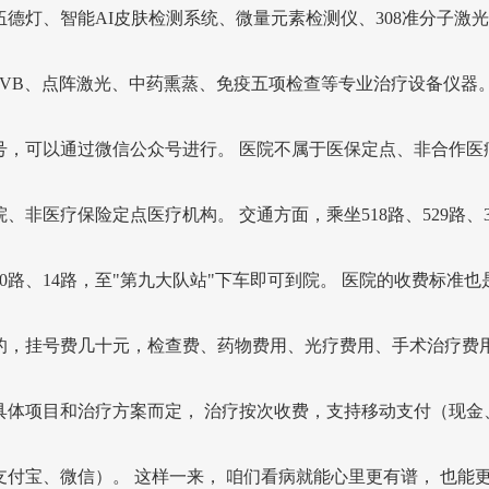
伍德灯、智能AI皮肤检测系统、微量元素检测仪、308准分子激
-UVB、点阵激光、中药熏蒸、免疫五项检查等专业治疗设备仪器。
号，可以通过微信公众号进行。 医院不属于医保定点、非合作医
、非医疗保险定点医疗机构。 交通方面，乘坐518路、529路、3
70路、14路，至"第九大队站"下车即可到院。 医院的收费标准也
的，挂号费几十元，检查费、药物费用、光疗费用、手术治疗费
具体项目和治疗方案而定， 治疗按次收费，支持移动支付（现金
支付宝、微信）。 这样一来， 咱们看病就能心里更有谱， 也能