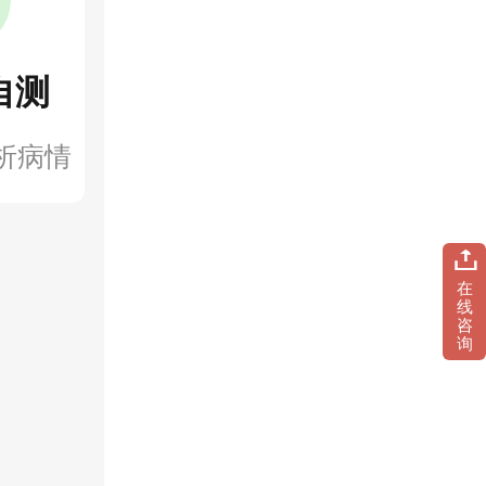
自测
析病情
在
线
咨
询