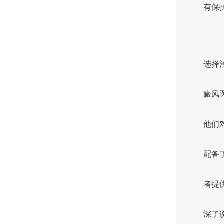
有保
选择
癜风
他们
配备
者提
深了