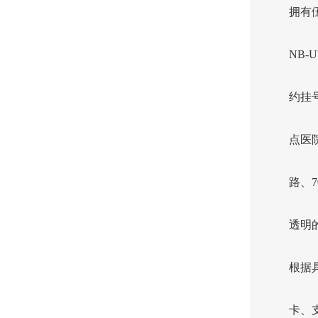
拥有
NB
约挂
点医院
路、
透明
根据
卡、