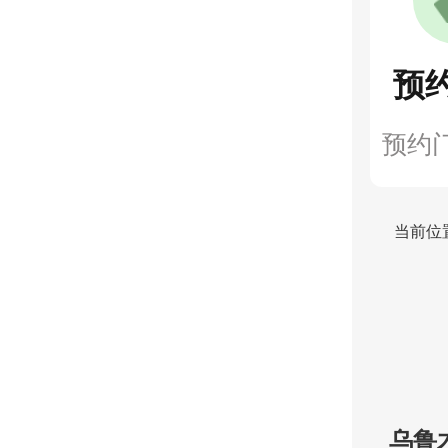
预
预约
当前位
乌鲁