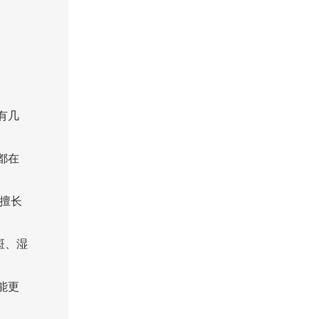
有几
都在
擅长
斑、湿
能更