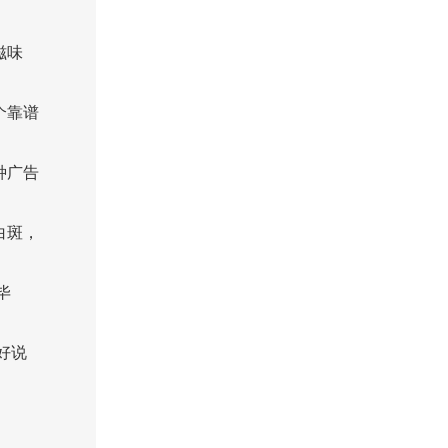
滋味
个靠谱
种广告
白斑，
毕
好说