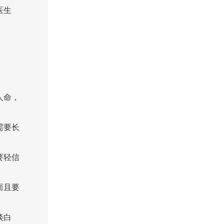
医生
人命，
需要长
要轻信
而且要
淡白