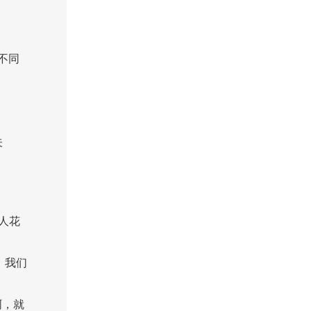
不同
关
人花
，我们
啊，就