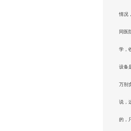
情况
同医
学，
设备
万别
说，
的，