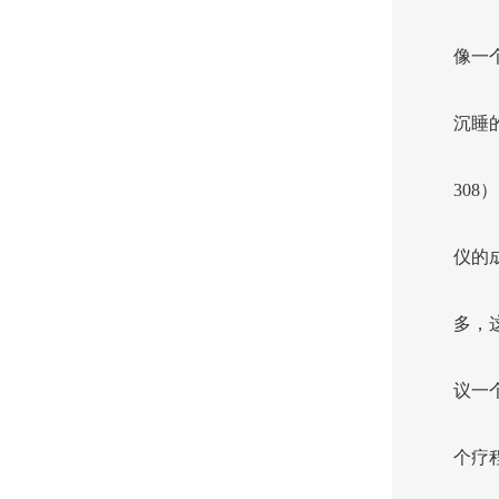
像一
沉睡
30
仪的
多，
议一
个疗