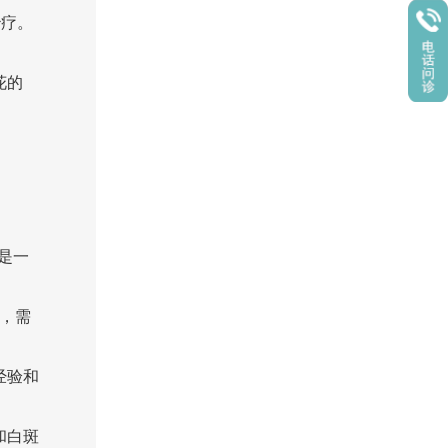
治疗。
花的
是一
，需
经验和
和白斑