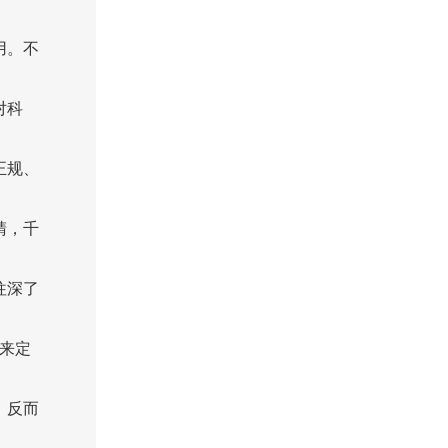
用。不
对科
正规、
睛，千
往深了
来定
，反而