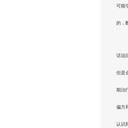
可能
的，
话说
但是
期治
偏方
认识