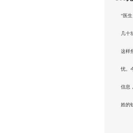
“医
几十
这样
忧。
信息
姓的