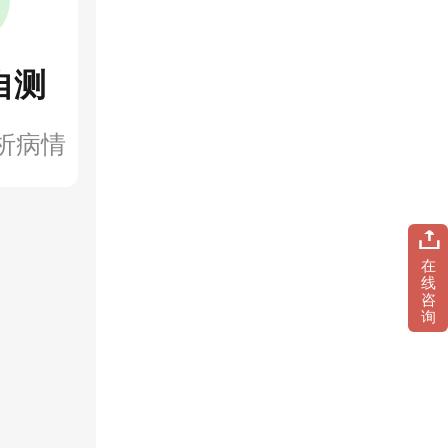
自测
析病情
在
线
咨
询