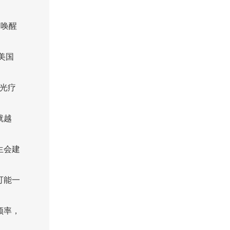
，唤醒
美国
8光疗
就越
生会建
可能一
频率，