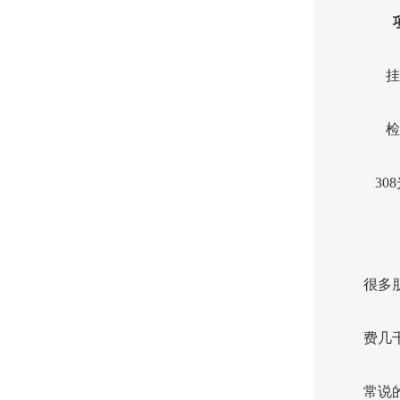
挂
检
30
很多
费几
常说的