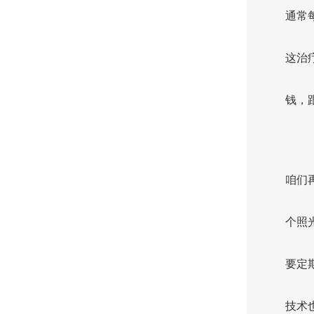
通常
这治
钱，
咱们
个照
要定
技术