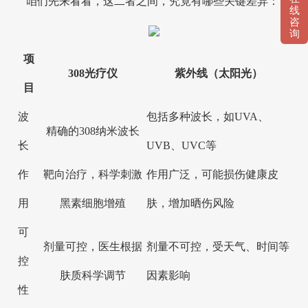
咱们先来看看，这二者之间，究竟有哪些关键差异：
线
咨
询
项
308光疗仪
紫外线（太阳光）
目
波
包括多种波长，如UVA、
精确的308纳米波长
长
UVB、UVC等
作
靶向治疗，科学刺激
作用广泛，可能损伤健康皮
用
黑素细胞增殖
肤，增加晒伤风险
可
剂量可控，医生根据
剂量不可控，受天气、时间等
控
肤质科学调节
因素影响
性