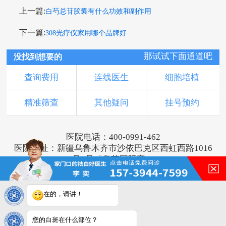
上一篇:
白芍总苷胶囊有什么功效和副作用
下一篇:
308光疗仪家用哪个品牌好
那试试下面通道吧
没找到想要的
查询费用
连线医生
细胞培植
精准筛查
其他疑问
挂号预约
医院电话：400-0991-462
医院地址：新疆乌鲁木齐市沙依巴克区西虹西路1016
号1号「奥莱国际旁」
版权所有：乌鲁木齐新军都皮肤病医院
新ICP备16001749号-2
注：本网站信息仅供参考，不能作为诊断及医疗依
在的，请讲！
据，服用药物或进行治疗时请遵医嘱。如有转载或引
用文章涉及版权问题，请与我们联系。
您的白斑在什么部位？