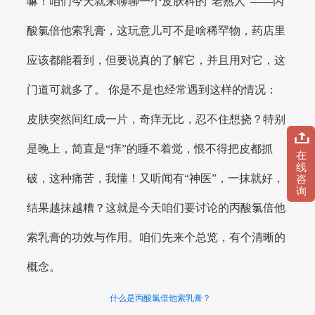
嘛！咱们今天就来聊聊一个皮肤科的“老熟人”——丙
酸氯倍他索乳膏，这玩意儿可不是啥稀罕物，药店里
应该都能看到，但要说真的了解它，并且用对它，这
门道可就多了。 你是不是也经常遇到这样的情况：
皮肤突然间红成一片，奇痒无比，忍不住想挠？特别
是晚上，简直是“痒”的睡不着觉，恨不得把皮都抓
在
线
破，这种痛苦，我懂！又听闻有“神医”，一抹就好，
咨
询
结果越抹越糟？这就是今天咱们要讨论的丙酸氯倍他
索乳膏的功效与作用。咱们先来个总览，有个清晰的
概念。
什么是丙酸氯倍他索乳膏？