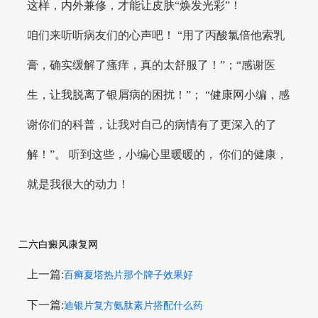
这样，内外兼修，才能让皮肤“焕发光彩”！
咱们来听听病友们的心声吧！ “用了丙酸氯倍他索乳
膏，确实缓解了瘙痒，真的太舒服了！”；“感谢医
生，让我脱离了银屑病的困扰！”； “健康网小编，感
谢你们的科普，让我对自己的病情有了更深入的了
解！”。 听到这些，小编心里暖暖的， 你们的健康，
就是我很大的动力！
二六白癜风康复网
上一篇:
百癣夏塔热片那个牌子效果好
下一篇:
迪银片复方氨肽素片搭配什么药