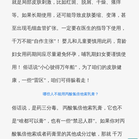
就是局部皮肤刺激，比如红斑、脱屑、干燥、瘙痒
等。如果长期使用，还可能导致皮肤萎缩、变薄，甚
至出现毛细血管扩张。一定要在医生的指导下使用，
千万不能“自作主张”！ 婴儿和儿童要慎用此药，育龄
妇女用药期间应尽量避免怀孕，哺乳期妇女要谨慎使
用！ 俗话说“小心驶得万年船”，为了咱们的皮肤健
康，一些“雷区”，咱们可得躲着走！
哪些人不能用丙酸氯倍他索乳膏？
俗话说，是药三分毒。 丙酸氯倍他索乳膏，它也不
是“啥都可以膏”，也有一些“禁忌人群”。如果你对丙
酸氯倍他索或者药膏里的其他成分过敏，那就 千万