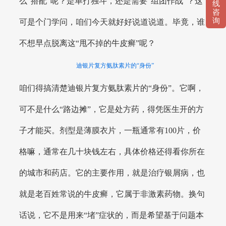
么“搭配”呢？是单打独斗，还是需要“组团作战”？这
线
咨
询
可是个门学问，咱们今天就好好说道说道。毕竟，谁
不想早点脱离这“甩不掉的牛皮癣”呢？
迪银片复方氨肽素片的“身份”
咱们得搞清楚迪银片复方氨肽素片的“身份”。它啊，
可不是什么“路边摊”，它是处方药，得凭医生开的方
子才能买。剂型是薄膜衣片，一瓶通常有100片，价
格嘛，通常在几十块钱左右，具体价格还得看你所在
的城市和药店。它的主要作用，就是治疗银屑病，也
就是老百姓常说的牛皮癣，它属于非激素药物。换句
话说，它不是用来“堵”症状的，而是希望基于问题本