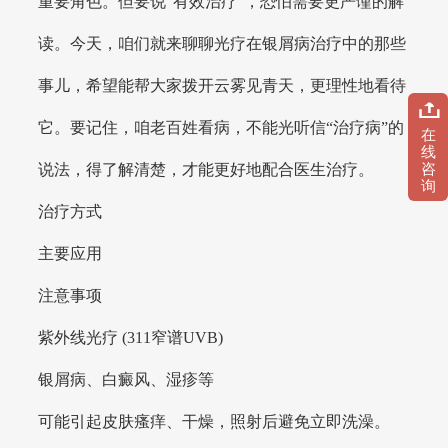
重要角色。但要说“有效治疗”，恐怕需要更严谨的解
读。今天，咱们就来聊聊光疗在银屑病治疗中的那些
事儿，希望能帮大家拨开云雾见青天，更理性地看待
它。要记住，咱老百姓看病，不能光听信“治疗病”的
在
线
咨
说法，得了解清楚，才能更好地配合医生治疗。
询
治疗方式
主要应用
注意事项
紫外线光疗 (311窄谱UVB)
银屑病、白癜风、湿疹等
可能引起皮肤瘙痒、干燥，照射后避免立即洗澡。