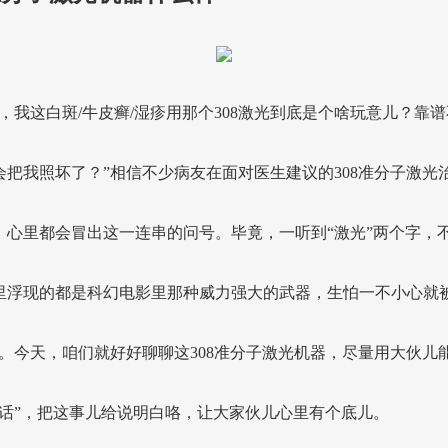
生，我这白斑/牛皮癣/湿疹用那个308激光到底是个啥玩意儿？靠
会把我照坏了？”相信不少病友在面对医生建议的308准分子激光
，心里都会冒出这一连串的问号。毕竟，一听到“激光”两个字，
里浮现的都是科幻电影里那种威力强大的武器，生怕一不小心就被
了。今天，咱们就好好聊聊这308准分子激光机器，尽量用大伙儿
土话”，把这事儿给说明白咯，让大家伙儿心里有个底儿。