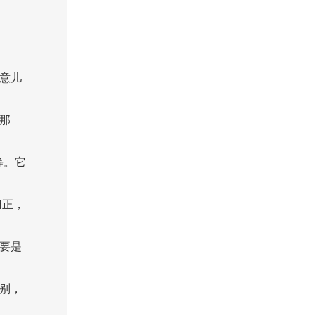
玩意儿
那
等。它
归正，
要是
别，