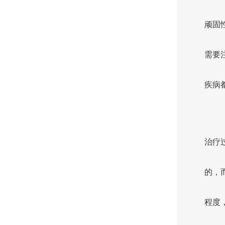
顽固
需要
疾病
治疗
的，
程度