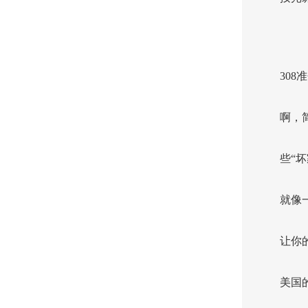
30
啊，
些“
就像
让你
美国