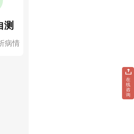
自测
析病情
在
线
咨
询