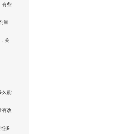
，有些
剂量
，关
。
多久能
才有改
要照多