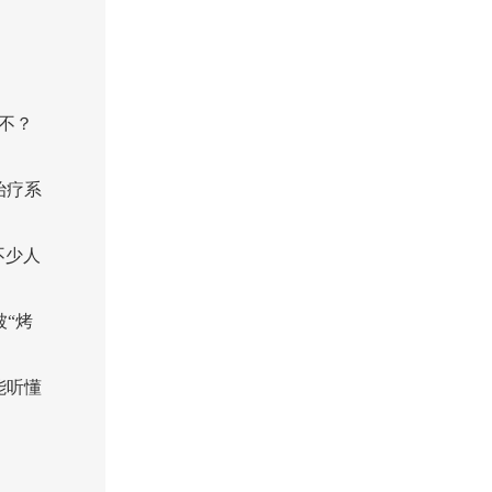
谱不？
治疗系
不少人
“烤
能听懂