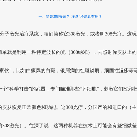
一、啥是308激光？“洋盘”还是真有用？
8准分子激光治疗系统，咱们简称它308激光，或者叫308光疗。这
简单就是利用一种特定波长的光（308纳米），去照射你皮肤上的
坏家伙”，比如白癜风的白斑，银屑病的红斑鳞屑，顽固性湿疹等
一个“科学打击”的武器，专门瞄准那些“坏细胞”，刺激它们改邪
的皮肤恢复正常颜色和功能。这308光疗，分国产的和进口的（主
的308激光）。往深了说，这两种机器在技术上可能会有些细微差