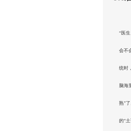
“医
会不
统时
脑海
熟”
的“