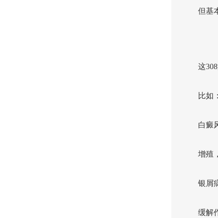
但基
这3
比如
白癜
增殖
银屑
缓解