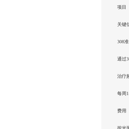
项目
关键
308
通过
治疗
每周1
费用
按光