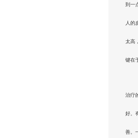
到一
人的
太高
键在
治疗
好。
善。